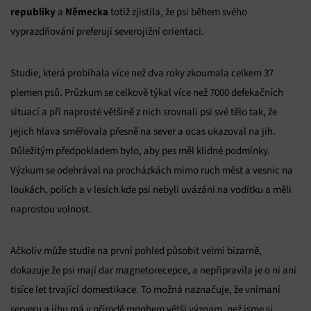
republiky
Německa
a
totiž zjistila, že psi během svého
vyprazdňování preferují severojižní orientaci.
Studie, která probíhala více než dva roky zkoumala celkem 37
plemen psů. Průzkum se celkově týkal více než 7000 defekačních
situací a při naprosté většině z nich srovnali psi své tělo tak, že
jejich hlava směřovala přesně na sever a ocas ukazoval na jih.
Důležitým předpokladem bylo, aby pes měl klidné podmínky.
Výzkum se odehrával na procházkách mimo ruch měst a vesnic na
loukách, polích a v lesích kde psi nebyli uvázáni na vodítku a měli
naprostou volnost.
Ačkoliv může studie na první pohled působit velmi bizarně,
dokazuje že psi mají dar magnetorecepce, a nepřipravila je o ni ani
tisíce let trvající domestikace. To možná naznačuje, že vnímaní
serveru a jihu má v přírodě mnohem větší význam, než jsme si