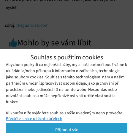
mysleli.
Zdroj:
theguardian.com
Mohlo by se vám líbit
Souhlas s použitím cookies
Abychom poskytli co nejlepší služby, my a naši partneři používáme k
ukládání a/nebo přístupu k informacím o zařízeních, technologie
jako soubory cookies. Souhlas s těmito technologiemi nám a našim
partnerům umožní zpracovávat osobní údaje, jako je chování při
procházení nebo jedinečná ID na tomto webu. Nesouhlas nebo
odvolání souhlasu může nepříznivě ovlivnit určité vlastnosti a
funkce.
Kliknutím níže vyjádřete souhlas s výše uvedeným nebo proveďte
Přečtěte si více o těchto účelech
podrobnější rozhodnutí. Vaše volby budou použity pouze na tomto
webu. Nastavení můžete kdykoli změnit, včetně odvolání souhlasu,
Nintendo Switch 2: Vyplatí se upgrade?
Přijmout vše
pomocí přepínačů v Zásadách cookies nebo kliknutím na tlačítko