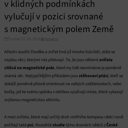
v klidných podmínkách
vylučují v pozici srovnané
s magnetickým polem Země
Čtvrtek 21. 03. 2019
Redakce
Ačkoliv soužití člověka a zvířat trvá již mnoho tisíciletí, stále se
zvířata
najdou věci, kterými nás překvapí. To, že jsou některá
citlivá na magnetické pole
, které my lidé nevnímáme je poměrně
stěhovaví ptáci
známá věc. Nejtypičtějším příkladem jsou
, kteří se
dokáží poměrně přesně orientovat na velkých vzdálenostech, nebo
kočky, jež ke svému spánku s oblibou využívají místa, která vykazují
zvýšenou magnetickou aktivitu.
A mezi zvířata, která mají určitý druh vnitřního kompasu vědci nově
psi.
studie
České
počítají také
Rozsáhlá
týmu dvanácti vědců z