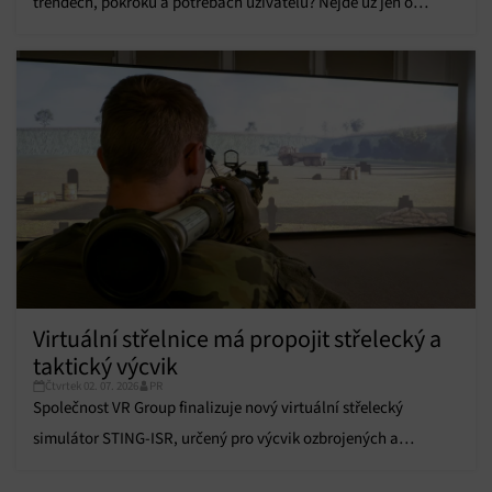
trendech, pokroku a potřebách uživatelů? Nejde už jen o
informací.
pixely, zákazníci chtějí více.
Zajištění bezpečnosti, předcházení a zjišťování
podvodů a odstraňování chyb, Poskytování a
Vždy aktivní
zobrazování reklamy a obsahu, Ukládání a sdělování
voleb ochrany osobních údajů.
Virtuální střelnice má propojit střelecký a
taktický výcvik
Čtvrtek 02. 07. 2026
PR
Společnost VR Group finalizuje nový virtuální střelecký
simulátor STING-ISR, určený pro výcvik ozbrojených a
bezpečnostních složek.