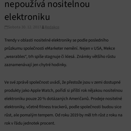
nepoužívá nositelnou
elektroniku
Sobota 30. 12. 2017
Redakce
Trendy v oblasti nositelné elektroniky se podle posledního
průzkumu společnosti eMarketer nemění. Nejen v USA, Mekce
„wearables“, trh spíše stagnuje či klesá. Známky většího růstu
zaznamenávají jen chytré hodinky.
Ve své zprávě společnost uvádí, že přestože jsou v zemi dostupné
produkty jako Apple Watch, pořídí si příští rok nějakou nositelnou
elektroniku pouze 20 % dotázaných Američanů. Prodeje nositelné
elektroniky, včetně fitness trackerů, podle společnosti budou sice
růst, ale pomalým tempem. Od roku 2019 by měl trh růst z roku na
rok v řádu jednotek procent.