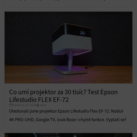
personalizované reklamy, Vytváření profilů pro
úklid je minulostí!
personalizovaný obsah, Používání profilů pro výběr
personalizovaného obsahu, Použití omezených údajů k výběru
obsahu.
Funkce
Vždy aktivní
Přiřazování a kombinování údajů z jiných zdrojů
údajů, Propojení různých zařízení, Identifikace
zařízení na základě automaticky přenášených
informací.
Zajištění bezpečnosti, předcházení a zjišťování
podvodů a odstraňování chyb, Poskytování a
Vždy aktivní
zobrazování reklamy a obsahu, Ukládání a sdělování
Co umí projektor za 30 tisíc? Test Epson
voleb ochrany osobních údajů.
Lifestudio FLEX EF-72
Pátek 10. 07. 2026
Julia
Otestovali jsme projektor Epson Lifestudio Flex EF-72. Nabízí
4K PRO-UHD, Google TV, zvuk Bose i chytré funkce. Vyplatí se?