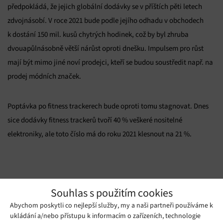
předpokládá, že jejich globální dodávky se v příštích pěti letech
zdvojnásobí. V roce 2021 bude podle jejího odhadu v obchodech
k dostání 150 mil. kusů chytrých hodinek, což by byl zhruba
dvouapůlnásobně větší nárůst oproti dnešku. Impulsem pro růst
mají být mimo jiné noví prodejci, kteří se budou soustředit např. na
prodej módních značek.
Poptávka po fitness trackerech bude oproti tomu stagnovat. Dnes
sice dodávky fitness trackerů tvoří 40 % veškeré nositelné
elektroniky, ale toto číslo má do roku 2021 klesnout na 21 %.
Souhlas s použitím cookies
Abychom poskytli co nejlepší služby, my a naši partneři používáme k
ukládání a/nebo přístupu k informacím o zařízeních, technologie