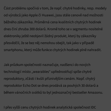
Část problému spočívá v tom, že např. chytré hodinky, resp. modely
od výrobců jako Apple či Huawei, jsou stále cenově nad možnosti
běžného zákazníka. Průměrná cena kvalitních chytrých hodinek
dnes činí zhruba 300 dolarů. Kromě toho se v segmentu nositelné
elektroniky ještě neobjevil žádný produkt, který by zákazníky
přesvědčil, že se bez něj nemohou obejít, tak jako v případě
smartphonu, který může funkce chytrých hodinek plně nahradit.
Jak průzkum společnosti naznačuje, nadšenci do nových
technologií místo „wearables“ upřednostňují spíše chytré
reproduktory, zčásti i kvůli příznivějším cenám. Např. chytrý
reproduktor Echo Dot se dnes prodává za pouhých 30 dolarů a
během vánočních svátků to byl jednoznačný bestseller Amazonu.
I přes vyšší cenu chytrých hodinek analytická společnost IDC