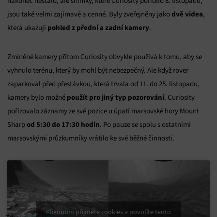
nakonec nestalo, ale snímky, které Curiosity pořídilo 8. listopadu,
dvě videa
jsou také velmi zajímavé a cenné. Byly zveřejněny jako
,
pohled z přední a zadní kamery
která ukazují
.
Zmíněné kamery přitom Curiosity obvykle používá k tomu, aby se
vyhnulo terénu, který by mohl být nebezpečný. Ale když rover
zaparkoval před přestávkou, která trvala od 11. do 25. listopadu,
použít pro jiný typ pozorování
kamery bylo možné
. Curiosity
pořizovalo záznamy ze své pozice u úpatí marsovské hory Mount
od 5:30 do 17:30 hodin
Sharp
. Po pauze se spolu s ostatními
marsovskými průzkumníky vrátilo ke své běžné činnosti.
Kliknutím přijmete cookies a povolíte tento