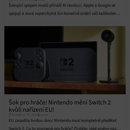
zařízení na základě automaticky přenášených
Šokující spojení rivalů přináší AI revoluci. Apple a Google se
informací.
spojují a nová superchytrá Siri konečně změní váš každodenní
život.
Zajištění bezpečnosti, předcházení a zjišťování
podvodů a odstraňování chyb, Poskytování a
Vždy aktivní
zobrazování reklamy a obsahu, Ukládání a sdělování
voleb ochrany osobních údajů.
Šok pro hráče! Nintendo mění Switch 2
kvůli nařízení EU!
Pondělí 15. 06. 2026
Ivana
EU zasadila tvrdou ránu! Nintendo musí kompletně předělat
Switch 2. Co to znamená pro hráče? Zjistěte, jaké změny nás