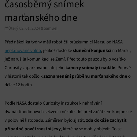
časosběrný snímek
marťanského dne
Úterý 02. 01. 2024
Samuel
Před několika týdny měli robotičtí průzkumníci Marsu od NASA
sluneční konjunkci
neplánované volno
, jelikož došlo ke
na Marsu,
jež narušila komunikaci se Zemí. Před touto pauzou bylo vozítko
kamery snímaly i nadále
Curiosity zaparkováno, ale jeho
. Poprvé
zaznamenání průběhu marťanského dne
v historii tak došlo k
o
délce 12 hodin.
Podle NASA dostalo Curiosity instrukce k nahrávání
dvanáctihodinových sekvencí několik dní před začátkem konjunkce
zda dokáže zachytit
v polovině listopadu. Záměrem bylo zjistit,
případné povětrnostní jevy
, které by se mohly objevit. To se