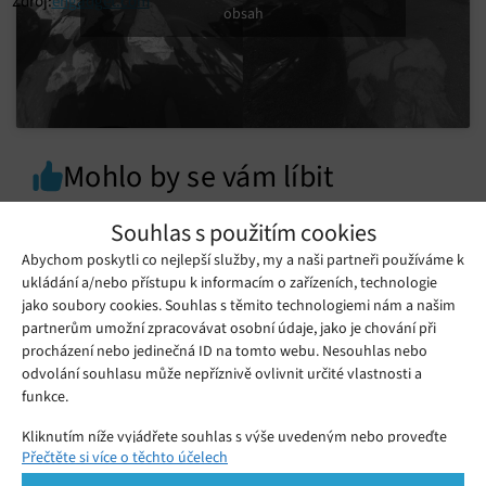
Zdroj:
engadget.com
obsah
Mohlo by se vám líbit
Souhlas s použitím cookies
Abychom poskytli co nejlepší služby, my a naši partneři používáme k
ukládání a/nebo přístupu k informacím o zařízeních, technologie
jako soubory cookies. Souhlas s těmito technologiemi nám a našim
partnerům umožní zpracovávat osobní údaje, jako je chování při
procházení nebo jedinečná ID na tomto webu. Nesouhlas nebo
odvolání souhlasu může nepříznivě ovlivnit určité vlastnosti a
funkce.
Kliknutím níže vyjádřete souhlas s výše uvedeným nebo proveďte
Přečtěte si více o těchto účelech
podrobnější rozhodnutí. Vaše volby budou použity pouze na tomto
webu. Nastavení můžete kdykoli změnit, včetně odvolání souhlasu,