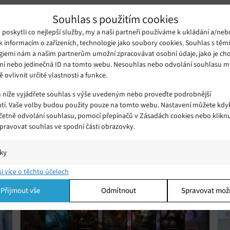
u a Kingstonu z Velké Británie. Program pracuje na základě umělé i
Souhlas s použitím cookies
rogram zkoumal obrovské množství fotografií lidských obličejů z růz
oskytli co nejlepší služby, my a naši partneři používáme k ukládání a/neb
bličeje. Ten nyní používá při zpracování fotografií.
k informacím o zařízeních, technologie jako soubory cookies. Souhlas s těm
giemi nám a našim partnerům umožní zpracovávat osobní údaje, jako je cho
ní nebo jedinečná ID na tomto webu. Nesouhlas nebo odvolání souhlasu 
r 3D modelu lidského obličeje velmi složité, zvláště pokud měli k di
ě ovlivnit určité vlastnosti a funkce.
není v žádném případě dokonalý, avšak ukazuje cestu, kterou by s
m níže vyjádřete souhlas s výše uvedeným nebo proveďte podrobnější
y mohly být využívány například pro tvorbu avatarů do počítačovýc
tí. Vaše volby budou použity pouze na tomto webu. Nastavení můžete kdyk
 ve VR. Vyzkoušejte si
zde
, jak by vypadala vaše fotka ve 3D.
včetně odvolání souhlasu, pomocí přepínačů v Zásadách cookies nebo klikn
Spravovat souhlas ve spodní části obrazovky.
iky
í a/nebo přístup k informacím v zařízení, Porozumění publiku prostřednict
si více o těchto účelech
ik nebo kombinací údajů z různých zdrojů.
Přijmout vše
Odmítnout
Spravovat mož
ing
í a/nebo přístup k informacím v zařízení, Použití omezených údajů k výběr