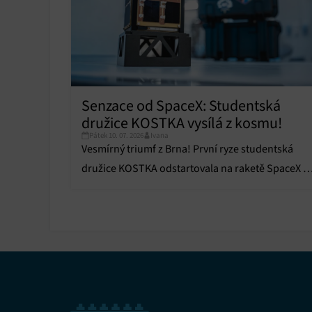
reklam,
persona
profilů
obsahu
Funkce
Přiřazo
Senzace od SpaceX: Studentská
zařízen
družice KOSTKA vysílá z kosmu!
Pátek 10. 07. 2026
Ivana
Zajiště
Vesmírný triumf z Brna! První ryze studentská
Poskyto
ochrany
družice KOSTKA odstartovala na raketě SpaceX a
už vysílá data.