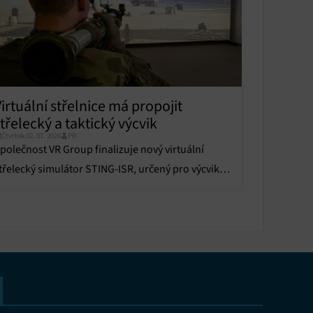
u
y aktivní
irtuální střelnice má propojit
třelecký a taktický výcvik
Čtvrtek 02. 07. 2026
PR
polečnost VR Group finalizuje nový virtuální
y aktivní
třelecký simulátor STING-ISR, určený pro výcvik
zbrojených a bezpečnostních složek.