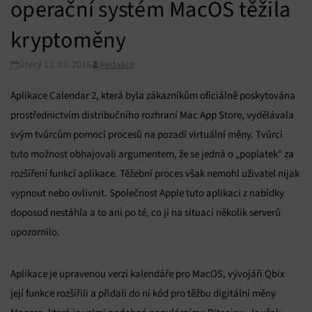
operační systém MacOS těžila
kryptoměny
Úterý 13. 03. 2018
Redakce
Aplikace Calendar 2, která byla zákazníkům oficiálně poskytována
prostřednictvím distribučního rozhraní Mac App Store, vydělávala
svým tvůrcům pomocí procesů na pozadí virtuální měny. Tvůrci
tuto možnost obhajovali argumentem, že se jedná o „poplatek“ za
rozšíření funkcí aplikace. Těžební proces však nemohl uživatel nijak
vypnout nebo ovlivnit. Společnost Apple tuto aplikaci z nabídky
doposud nestáhla a to ani po té, co ji na situaci několik serverů
upozornilo.
Aplikace je upravenou verzí kalendáře pro MacOS, vývojáři Qbix
její funkce rozšířili a přidali do ní kód pro těžbu digitální měny