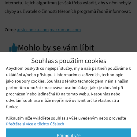
internetu. Jejich algoritmus je však třeba vyladit, aby v něm nebyly
chyby a uživatele o činnosti těžebních programů řádně informovat.
Zdroj:
arstechnica.com
macrumors.com
Mohlo by se vám líbit
Souhlas s použitím cookies
Abychom poskytli co nejlepší služby, my a naši partneři používáme k
ukládání a/nebo přístupu k informacím o zařízeních, technologie
jako soubory cookies. Souhlas s těmito technologiemi nám a našim
partnerům umožní zpracovávat osobní údaje, jako je chování při
procházení nebo jedinečná ID na tomto webu. Nesouhlas nebo
odvolání souhlasu může nepříznivě ovlivnit určité vlastnosti a
funkce.
Kliknutím níže vyjádřete souhlas s výše uvedeným nebo proveďte
Přečtěte si více o těchto účelech
podrobnější rozhodnutí. Vaše volby budou použity pouze na tomto
webu. Nastavení můžete kdykoli změnit, včetně odvolání souhlasu,
Přijmout vše
Senzace od SpaceX: Studentská družice