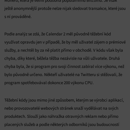
Monero, která je velmi podobná populárnímu Bitcoinu. Je však
ještě anonymnější protože nelze nijak sledovat transakce, které jsou
s ní prováděné.
Podle analýz se zdá, že Calendar 2 měl původně těžební kód
využívat opravdu jen v případě, že by měl uživatel zájem o prémiové
služby, a nechtěl by za ně platit přímo v obchodě. V kódu však byla
chyba, díky které, běžela těžba nezávisle na vůli uživatele. Druhá
chyba byla, že si program pro svoji činnost zabíral více výkonu, než
bylo původně určeno. Někteří uživatelé na Twitteru si stěžovali, že
program spotřebovával dokonce 200 výkonu CPU.
Těžební kódy jsou mimo jiné způsobem, kterým se výrobci aplikací,
nebo provozovatelé webových stránek snaží vydělávat na svých
produktech. Slouží jako náhražka otravných reklam nebo přímo
placených služeb a podle některých odborníků jsou budoucností