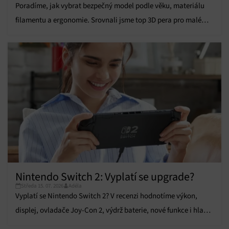
Poradíme, jak vybrat bezpečný model podle věku, materiálu
informací.
filamentu a ergonomie. Srovnali jsme top 3D pera pro malé
Zajištění bezpečnosti, předcházení a zjišťování
tvůrce!
podvodů a odstraňování chyb, Poskytování a
Vždy aktivní
zobrazování reklamy a obsahu, Ukládání a sdělování
voleb ochrany osobních údajů.
Nintendo Switch 2: Vyplatí se upgrade?
Středa 15. 07. 2026
Adéla
Vyplatí se Nintendo Switch 2? V recenzi hodnotíme výkon,
displej, ovladače Joy-Con 2, výdrž baterie, nové funkce i hlavní
výhody a nevýhody.