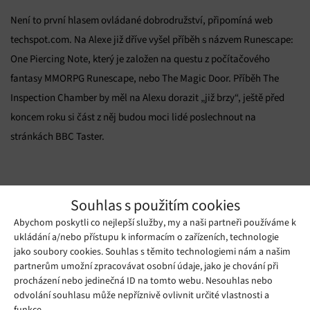
Není to první hlasem ovládané dobrodružství, připomíná web
techspot.com. Na Alexe již dříve vyšel příběh s názvem Runescape:
One Piercing Note, který je založen na questu z počítačového
fantasy MMORPG Runescape, nebo The Magic Door. Příběh The
Inspection Chamber by měl na Alexu dorazit „již brzy“, ještě před
koncem roku si část z něj budou moci lidé poslechnout na
stránkách BBC Taster.
Souhlas s použitím cookies
Zdroj: techspot.com, bbc.co.uk
Abychom poskytli co nejlepší služby, my a naši partneři používáme k
ukládání a/nebo přístupu k informacím o zařízeních, technologie
jako soubory cookies. Souhlas s těmito technologiemi nám a našim
Mohlo by se vám líbit
partnerům umožní zpracovávat osobní údaje, jako je chování při
procházení nebo jedinečná ID na tomto webu. Nesouhlas nebo
odvolání souhlasu může nepříznivě ovlivnit určité vlastnosti a
funkce.