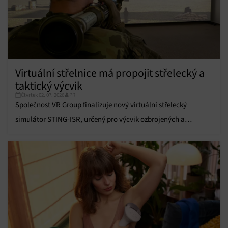
Funkce
Vždy aktivní
Přiřazování a kombinování údajů z jiných zdrojů
údajů, Propojení různých zařízení, Identifikace
zařízení na základě automaticky přenášených
informací.
Virtuální střelnice má propojit střelecký a
Zajištění bezpečnosti, předcházení a zjišťování
taktický výcvik
podvodů a odstraňování chyb, Poskytování a
Vždy aktivní
Čtvrtek 02. 07. 2026
PR
zobrazování reklamy a obsahu, Ukládání a sdělování
Společnost VR Group finalizuje nový virtuální střelecký
voleb ochrany osobních údajů.
simulátor STING-ISR, určený pro výcvik ozbrojených a
bezpečnostních složek.