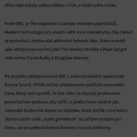
dříve však získaly velkou oblibu v USA, v místě svého vzniku.
Podle BBC je The Inspection Chamber mnohem pokročilejší.
Moderní technologie prý umožní větší míru interaktivity, díky čemuž
se posluchači mohou stát aktivními hybateli děje. Stanice uvádí
jako zdroje inspirace hry jako The Stanley Parable a Papa Sangre
nebo knihy Franze Kafky a Douglase Adamse.
Na projektu spolupracovala BBC s audio produkční společností
Rosina Sound. Příběh začíná představením počítače nazvaného
Dave, který nám vysvětlí, že dva vědci se chystají prozkoumat
posluchačovu postavu, aby určili, o jakého tvora vlastně jde.
Odpovědi budou mít dopad na zápletku, která počítá s více konci.
Stanice zatím vydá „audio gamebook“ na zařízení podporující
Alexu, ale pravděpodobně se dostane i na jiné platformy.