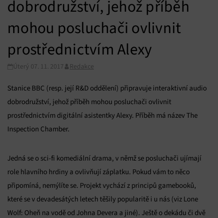
dobrodružství, jehož příběh
mohou posluchači ovlivnit
prostřednictvím Alexy
Úterý 07. 11. 2017
Redakce
Stanice BBC (resp. její R&D oddělení) připravuje interaktivní audio
dobrodružství, jehož příběh mohou posluchači ovlivnit
prostřednictvím digitální asistentky Alexy. Příběh má název The
Inspection Chamber.
Jedná se o sci-fi komediální drama, v němž se posluchači ujímají
role hlavního hrdiny a ovlivňují záplatku. Pokud vám to něco
připomíná, nemýlíte se. Projekt vychází z principů gamebooků,
které se v devadesátých letech těšily popularitě i u nás (viz Lone
Wolf: Oheň na vodě od Johna Devera a jiné). Ještě o dekádu či dvě