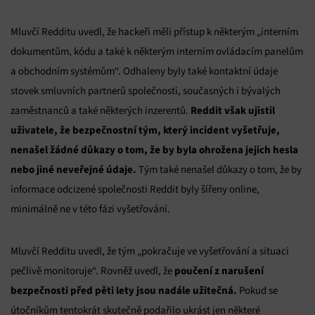
Mluvčí Redditu uvedl, že hackeři měli přístup k některým „interním
dokumentům, kódu a také k některým interním ovládacím panelům
a obchodním systémům“. Odhaleny byly také kontaktní údaje
stovek smluvních partnerů společnosti, současných i bývalých
Reddit však ujistil
zaměstnanců a také některých inzerentů.
uživatele, že
bezpečnostní tým, který incident vyšetřuje,
nenašel žádné důkazy o tom, že by byla ohrožena jejich hesla
nebo jiné neveřejné údaje.
Tým také nenašel důkazy o tom, že by
informace odcizené společnosti Reddit byly šířeny online,
minimálně ne v této fázi vyšetřování.
Mluvčí Redditu uvedl, že tým „pokračuje ve vyšetřování a situaci
poučení z narušení
pečlivě monitoruje“. Rovněž uvedl, že
bezpečnosti před pěti lety jsou nadále užitečná.
Pokud se
útočníkům tentokrát skutečně podařilo ukrást jen některé