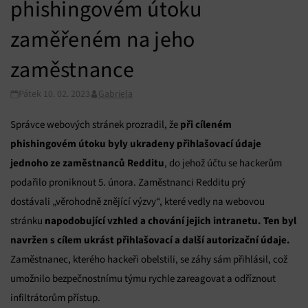
phishingovém útoku
zaměřeném na jeho
zaměstnance
Pátek 10. 02. 2023
Gabriela
při cíleném
Správce webových stránek prozradil, že
phishingovém útoku byly ukradeny přihlašovací údaje
jednoho ze zaměstnanců Redditu
, do jehož účtu se hackerům
podařilo proniknout 5. února. Zaměstnanci Redditu prý
dostávali „věrohodně znějící výzvy“, které vedly na webovou
napodobující vzhled a chování jejich intranetu. Ten byl
stránku
navržen s cílem ukrást přihlašovací a další autorizační údaje.
Zaměstnanec, kterého hackeři obelstili, se záhy sám přihlásil, což
umožnilo bezpečnostnímu týmu rychle zareagovat a odříznout
infiltrátorům přístup.