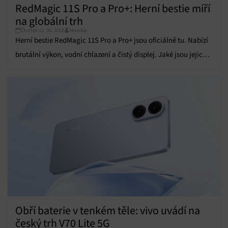
Přiřazování a kombinování údajů z jiných zdrojů
RedMagic 11S Pro a Pro+: Herní bestie míří
údajů, Propojení různých zařízení, Identifikace
na globální trh
zařízení na základě automaticky přenášených
Čtvrtek 11. 06. 2026
Monika
informací.
Herní bestie RedMagic 11S Pro a Pro+ jsou oficiálně tu. Nabízí
brutální výkon, vodní chlazení a čistý displej. Jaké jsou jejich
Zajištění bezpečnosti, předcházení a zjišťování
podvodů a odstraňování chyb, Poskytování a
parametry?
Vždy aktivní
zobrazování reklamy a obsahu, Ukládání a sdělování
voleb ochrany osobních údajů.
Obří baterie v tenkém těle: vivo uvádí na
český trh V70 Lite 5G