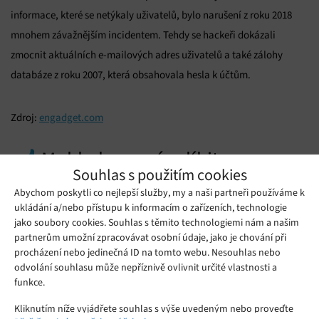
informace, které se netýkaly uživatelů, bylo narušení z roku 2018
mnohem závažnějším incidentem. Tehdy se hackeři dokázali
zmocnit aktuálních e-mailových adres uživatelů a také zálohy
databáze z roku 2007, která obsahovala hesla k účtům.
Zdroj:
engadget.com
Mohlo by se vám líbit
Souhlas s použitím cookies
Abychom poskytli co nejlepší služby, my a naši partneři používáme k
ukládání a/nebo přístupu k informacím o zařízeních, technologie
jako soubory cookies. Souhlas s těmito technologiemi nám a našim
partnerům umožní zpracovávat osobní údaje, jako je chování při
procházení nebo jedinečná ID na tomto webu. Nesouhlas nebo
odvolání souhlasu může nepříznivě ovlivnit určité vlastnosti a
funkce.
Kliknutím níže vyjádřete souhlas s výše uvedeným nebo proveďte