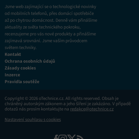
různých zdrojů.
Jsme web zajímající se o technologické novinky
od mobilních telefonů, přes domácí spotřebiče
až po chytrou domácnost. Denně vám přinášíme
Marketing
aktuality ze světa technického pokroku,
Ukládání a/nebo přístup k informacím v zařízení, Použití
recenzujeme pro vás nové produkty a přinášíme
omezených údajů k výběru reklam, Vytváření profilů pro
zajímavá srovnání. Jsme vaším průvodcem
personalizovanou reklamu, Používání profilů k výběru
personalizované reklamy, Vytváření profilů pro
světem techniky.
personalizovaný obsah, Používání profilů pro výběr
Kontakt
personalizovaného obsahu, Použití omezených údajů k výběru
Ochrana osobních údajů
obsahu.
Zásady cookies
Inzerce
Funkce
Vždy aktivní
Pravidla soutěže
Přiřazování a kombinování údajů z jiných zdrojů
údajů, Propojení různých zařízení, Identifikace
Copyright © 2026 oTechnice.cz. All rights reserved. Obsah je
zařízení na základě automaticky přenášených
chráněný autorským zákonem a jeho šíření je zakázáno. V případě
informací.
dotazů nás prosím kontaktujte na
redakce@otechnice.cz
Nastavení souhlasu s cookies
Zajištění bezpečnosti, předcházení a zjišťování
podvodů a odstraňování chyb, Poskytování a
Vždy aktivní
zobrazování reklamy a obsahu, Ukládání a sdělování
voleb ochrany osobních údajů.