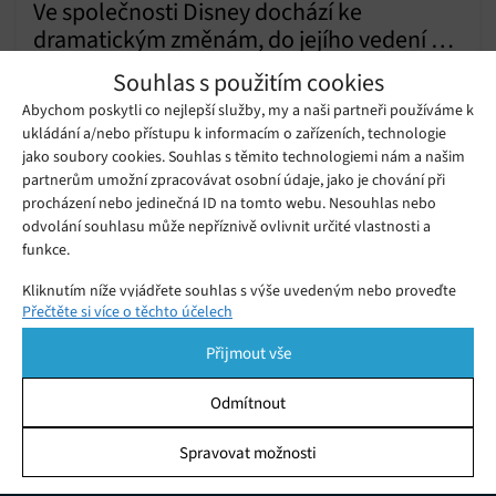
Ve společnosti Disney dochází ke
dramatickým změnám, do jejího vedení se
Pondělí 21. 11. 2022
Gabriela
vrací Bob Iger
Souhlas s použitím cookies
Ve vedení společnosti Disney se dějí velmi překvapivé změny:
Abychom poskytli co nejlepší služby, my a naši partneři používáme k
Bob Iger se vrací na pozici generálního ředitele společnosti
ukládání a/nebo přístupu k informacím o zařízeních, technologie
Disney a současný generální ředitel Bob Chapek odstupuje,
jako soubory cookies. Souhlas s těmito technologiemi nám a našim
oznámila společnost v tiskové zprávě.
partnerům umožní zpracovávat osobní údaje, jako je chování při
20th Century Fox využívá AI k analýze
procházení nebo jedinečná ID na tomto webu. Nesouhlas nebo
filmových trailerů
Pondělí 05. 11. 2018
Redakce
odvolání souhlasu může nepříznivě ovlivnit určité vlastnosti a
funkce.
Kliknutím níže vyjádřete souhlas s výše uvedeným nebo proveďte
Přečtěte si více o těchto účelech
podrobnější rozhodnutí. Vaše volby budou použity pouze na tomto
webu. Nastavení můžete kdykoli změnit, včetně odvolání souhlasu,
Přijmout vše
pomocí přepínačů v Zásadách cookies nebo kliknutím na tlačítko
Spravovat souhlas ve spodní části obrazovky.
Odmítnout
Statistiky
Spravovat možnosti
KDO JSME
Ukládání a/nebo přístup k informacím v zařízení, Porozumění
publiku prostřednictvím statistik nebo kombinací údajů z