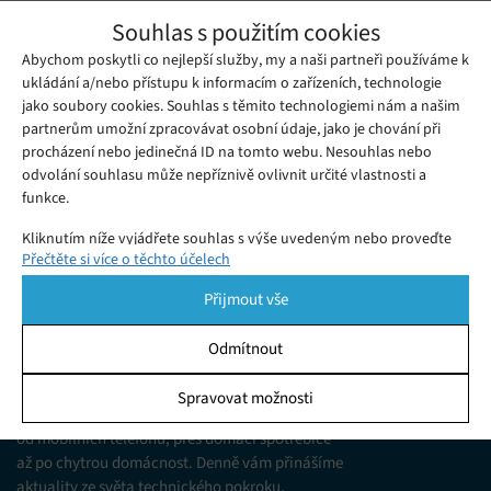
Slovenský prototyp létajícího auta zvládl
Souhlas s použitím cookies
první meziměstský let
Abychom poskytli co nejlepší služby, my a naši partneři používáme k
Sobota 03. 07. 2021
Redakce
Spojení silniční a letecké dopravy fascinuje lidi poměrně
ukládání a/nebo přístupu k informacím o zařízeních, technologie
jako soubory cookies. Souhlas s těmito technologiemi nám a našim
dlouho.
partnerům umožní zpracovávat osobní údaje, jako je chování při
procházení nebo jedinečná ID na tomto webu. Nesouhlas nebo
odvolání souhlasu může nepříznivě ovlivnit určité vlastnosti a
funkce.
Kliknutím níže vyjádřete souhlas s výše uvedeným nebo proveďte
Přečtěte si více o těchto účelech
podrobnější rozhodnutí. Vaše volby budou použity pouze na tomto
webu. Nastavení můžete kdykoli změnit, včetně odvolání souhlasu,
Přijmout vše
pomocí přepínačů v Zásadách cookies nebo kliknutím na tlačítko
Spravovat souhlas ve spodní části obrazovky.
Odmítnout
KDO JSME
Statistiky
Spravovat možnosti
Jsme web zajímající se o technologické novinky
Ukládání a/nebo přístup k informacím v zařízení, Porozumění
od mobilních telefonů, přes domácí spotřebiče
publiku prostřednictvím statistik nebo kombinací údajů z
různých zdrojů.
až po chytrou domácnost. Denně vám přinášíme
aktuality ze světa technického pokroku,