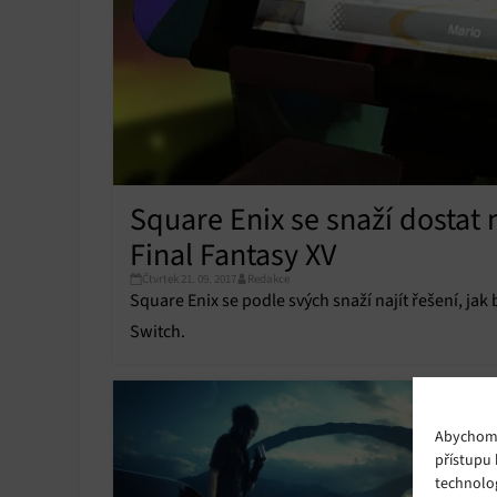
Square Enix se snaží dostat
Final Fantasy XV
Čtvrtek 21. 09. 2017
Redakce
Square Enix se podle svých snaží najít řešení, ja
Switch.
Abychom p
přístupu 
technolo