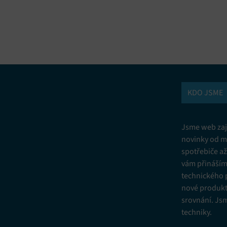
vání a kombinování údajů z jiných zdrojů údajů, Propojení různých
í, Identifikace zařízení na základě automaticky přenášených informací.
ní bezpečnosti, předcházení a zjišťování podvodů a odstraňování chyb,
vání a zobrazování reklamy a obsahu, Ukládání a sdělování voleb
Vžd
 osobních údajů.
KDO JSME
Jsme web zají
novinky od m
spotřebiče a
vám přinášíme
technického 
nové produkt
srovnání. Js
techniky.