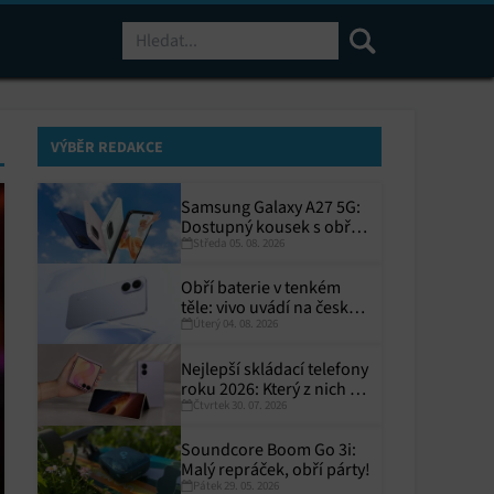
Hledat
VÝBĚR REDAKCE
Samsung Galaxy A27 5G:
Dostupný kousek s obřím
Středa 05. 08. 2026
displejem
Obří baterie v tenkém
těle: vivo uvádí na český
Úterý 04. 08. 2026
trh V70 Lite 5G
Nejlepší skládací telefony
roku 2026: Který z nich si
Čtvrtek 30. 07. 2026
zaslouží místo ve vaší
kapse?
Soundcore Boom Go 3i:
Malý repráček, obří párty!
Pátek 29. 05. 2026