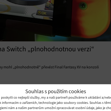
 na Switch „plnohodnotnou verzi“
k by mohl „plnohodnotně“ převést Final Fantasy XV na konzoli
Souhlas s použitím cookies
oskytli co nejlepší služby, my a naši partneři používáme k ukládání a/neb
k informacím o zařízeních, technologie jako soubory cookies. Souhlas s těm
giemi nám a našim partnerům umožní zpracovávat osobní údaje, jako je cho