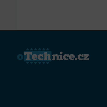
Přiřazo
zařízen
Zajiště
Poskyto
ochrany