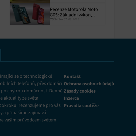
Recenze Motorola Moto
G05: Základní výkon,
Čtvrtek 07. 08. 2025
skvělá výdrž
y aktivní
mající se o technologické
Kontakt
obilních telefonů, přes domácí
Ochrana osobních údajů
ž po chytrou domácnost. Denně
Zásady cookies
 aktuality ze světa
Inzerce
pokroku, recenzujeme pro vás
Pravidla soutěže
y a přinášíme zajímavá
me vaším průvodcem světem