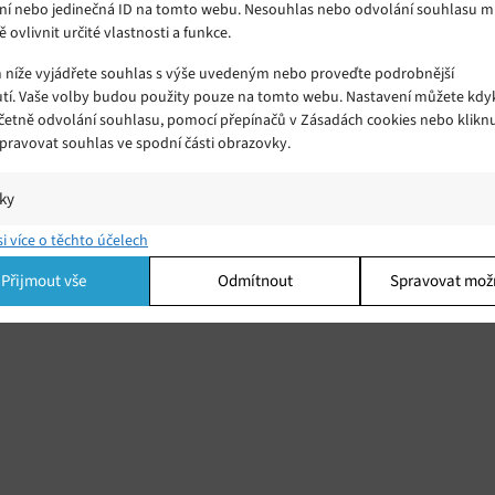
ní nebo jedinečná ID na tomto webu. Nesouhlas nebo odvolání souhlasu 
ě ovlivnit určité vlastnosti a funkce.
m níže vyjádřete souhlas s výše uvedeným nebo proveďte podrobnější
tí. Vaše volby budou použity pouze na tomto webu. Nastavení můžete kdyk
včetně odvolání souhlasu, pomocí přepínačů v Zásadách cookies nebo klikn
Spravovat souhlas ve spodní části obrazovky.
a
iky
ů hry
í a/nebo přístup k informacím v zařízení, Porozumění publiku prostřednict
si více o těchto účelech
ik nebo kombinací údajů z různých zdrojů.
ze
Přijmout vše
Odmítnout
Spravovat mož
ing
í a/nebo přístup k informacím v zařízení, Použití omezených údajů k výběr
 Vytváření profilů pro personalizovanou reklamu, Používání profilů k výběr
lizované reklamy, Vytváření profilů pro personalizovaný obsah, Používání
 pro výběr personalizovaného obsahu, Použití omezených údajů k výběru
.
Vžd