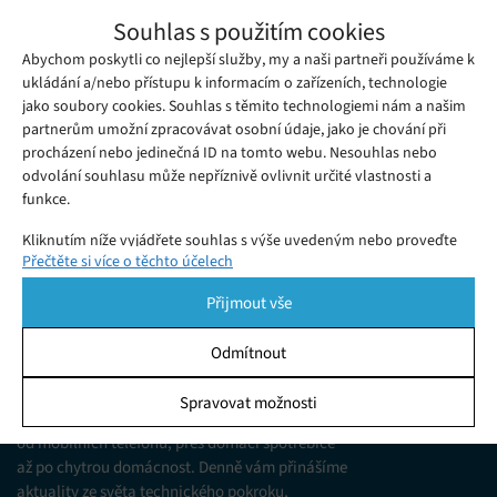
Společnost Caviar oblékla Samsung
Souhlas s použitím cookies
Galaxy S20 Ultra do ryzího zlata a
Abychom poskytli co nejlepší služby, my a naši partneři používáme k
Sobota 07. 03. 2020
Samuel
drahokamů, pořídíte jej zhruba za milion
Některým vlajkovým lodím mezi smartphony čas od času
ukládání a/nebo přístupu k informacím o zařízeních, technologie
korun
jako soubory cookies. Souhlas s těmito technologiemi nám a našim
dopřejí specializovaní výrobci luxusní kabátek ze zlata a
partnerům umožní zpracovávat osobní údaje, jako je chování při
drahokamů.
procházení nebo jedinečná ID na tomto webu. Nesouhlas nebo
odvolání souhlasu může nepříznivě ovlivnit určité vlastnosti a
funkce.
Kliknutím níže vyjádřete souhlas s výše uvedeným nebo proveďte
Přečtěte si více o těchto účelech
podrobnější rozhodnutí. Vaše volby budou použity pouze na tomto
webu. Nastavení můžete kdykoli změnit, včetně odvolání souhlasu,
Přijmout vše
pomocí přepínačů v Zásadách cookies nebo kliknutím na tlačítko
Spravovat souhlas ve spodní části obrazovky.
Odmítnout
KDO JSME
Statistiky
Spravovat možnosti
Jsme web zajímající se o technologické novinky
Ukládání a/nebo přístup k informacím v zařízení, Porozumění
od mobilních telefonů, přes domácí spotřebiče
publiku prostřednictvím statistik nebo kombinací údajů z
různých zdrojů.
až po chytrou domácnost. Denně vám přinášíme
aktuality ze světa technického pokroku,