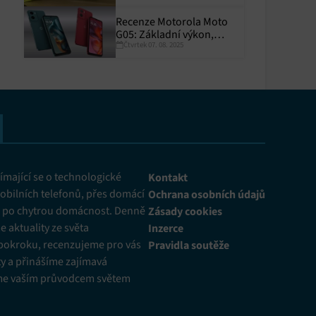
Recenze Motorola Moto
G05: Základní výkon,
Čtvrtek 07. 08. 2025
skvělá výdrž
y aktivní
mající se o technologické
Kontakt
obilních telefonů, přes domácí
Ochrana osobních údajů
ž po chytrou domácnost. Denně
Zásady cookies
 aktuality ze světa
Inzerce
pokroku, recenzujeme pro vás
Pravidla soutěže
y a přinášíme zajímavá
me vaším průvodcem světem