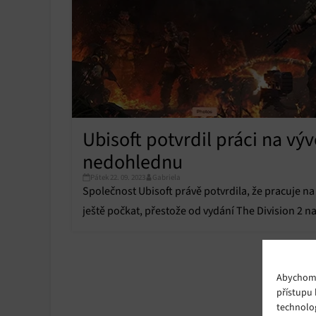
Ubisoft potvrdil práci na vývo
nedohlednu
Pátek 22. 09. 2023
Gabriela
Společnost Ubisoft právě potvrdila, že pracuje na
ještě počkat, přestože od vydání The Division 2 na 
Abychom p
přístupu 
technolo