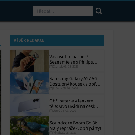
Hledat
VÝBĚR REDAKCE
Váš osobní barber?
Seznamte se s Philips
Čtvrtek 06. 08. 2026
i9000 Prestige Ultra
Samsung Galaxy A27 5G:
Dostupný kousek s obřím
Středa 05. 08. 2026
displejem
Obří baterie v tenkém
těle: vivo uvádí na český
Úterý 04. 08. 2026
trh V70 Lite 5G
Soundcore Boom Go 3i:
Malý repráček, obří párty!
Pátek 29. 05. 2026