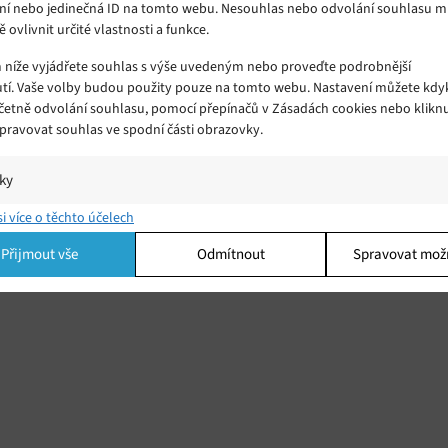
ní nebo jedinečná ID na tomto webu. Nesouhlas nebo odvolání souhlasu 
ě ovlivnit určité vlastnosti a funkce.
m níže vyjádřete souhlas s výše uvedeným nebo proveďte podrobnější
tí. Vaše volby budou použity pouze na tomto webu. Nastavení můžete kdyk
včetně odvolání souhlasu, pomocí přepínačů v Zásadách cookies nebo klikn
Spravovat souhlas ve spodní části obrazovky.
iky
í a/nebo přístup k informacím v zařízení, Porozumění publiku prostřednict
si více o těchto účelech
ik nebo kombinací údajů z různých zdrojů.
Přijmout vše
Odmítnout
Spravovat mož
ing
í a/nebo přístup k informacím v zařízení, Použití omezených údajů k výběr
 Vytváření profilů pro personalizovanou reklamu, Používání profilů k výběr
lizované reklamy, Vytváření profilů pro personalizovaný obsah, Používání
 pro výběr personalizovaného obsahu, Použití omezených údajů k výběru
.
Vžd