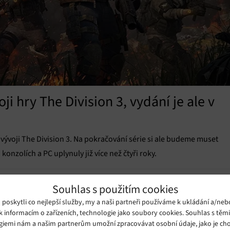
ji hry The Division 3, vydání je ale v
 vývoji The Division 3. Na pokračování série si ale budeme muset
konzolích a PC uplynuly již více než čtyři roky.
Souhlas s použitím cookies
oskytli co nejlepší služby, my a naši partneři používáme k ukládání a/neb
k informacím o zařízeních, technologie jako soubory cookies. Souhlas s těm
giemi nám a našim partnerům umožní zpracovávat osobní údaje, jako je cho