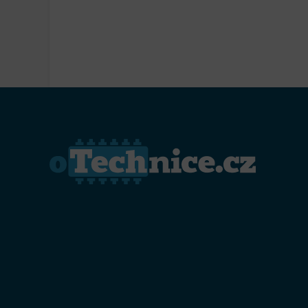
Přiřazo
zařízen
Zajiště
Poskyto
ochrany