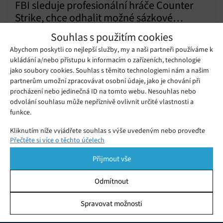
FBI sleduje profesionální hráče Counter
Strike, chce odhalit možné sázkové
Čtvrtek 08. 04. 2021
Redakce
podvody
Souhlas s použitím cookies
Esport je čím dál více populární, a to na něj má vliv v
Abychom poskytli co nejlepší služby, my a naši partneři používáme k
pozitivním, ale bohužel i v negativním slova smyslu.
ukládání a/nebo přístupu k informacím o zařízeních, technologie
jako soubory cookies. Souhlas s těmito technologiemi nám a našim
partnerům umožní zpracovávat osobní údaje, jako je chování při
Valve zakázalo přeprodej klíčů
procházení nebo jedinečná ID na tomto webu. Nesouhlas nebo
k bednám ve hře Counter-Strike,
Středa 30. 10. 2019
Redakce
systém byl zneužíván k praní
odvolání souhlasu může nepříznivě ovlivnit určité vlastnosti a
špinavých peněz
funkce.
Kliknutím níže vyjádřete souhlas s výše uvedeným nebo proveďte
Přečtěte si více o těchto účelech
podrobnější rozhodnutí. Vaše volby budou použity pouze na tomto
webu. Nastavení můžete kdykoli změnit, včetně odvolání souhlasu,
Přijmout vše
pomocí přepínačů v Zásadách cookies nebo kliknutím na tlačítko
Spravovat souhlas ve spodní části obrazovky.
Odmítnout
Statistiky
Spravovat možnosti
KDO JSME
Ukládání a/nebo přístup k informacím v zařízení, Porozumění
publiku prostřednictvím statistik nebo kombinací údajů z