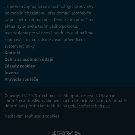
různých zdrojů.
Jsme web zajímající se o technologické novinky
od mobilních telefonů, přes domácí spotřebiče
až po chytrou domácnost. Denně vám přinášíme
Marketing
aktuality ze světa technického pokroku,
Ukládání a/nebo přístup k informacím v zařízení, Použití
recenzujeme pro vás nové produkty a přinášíme
omezených údajů k výběru reklam, Vytváření profilů pro
zajímavá srovnání. Jsme vaším průvodcem
personalizovanou reklamu, Používání profilů k výběru
personalizované reklamy, Vytváření profilů pro
světem techniky.
personalizovaný obsah, Používání profilů pro výběr
Kontakt
personalizovaného obsahu, Použití omezených údajů k výběru
Ochrana osobních údajů
obsahu.
Zásady cookies
Inzerce
Funkce
Vždy aktivní
Pravidla soutěže
Přiřazování a kombinování údajů z jiných zdrojů
údajů, Propojení různých zařízení, Identifikace
Copyright © 2026 oTechnice.cz. All rights reserved. Obsah je
zařízení na základě automaticky přenášených
chráněný autorským zákonem a jeho šíření je zakázáno. V případě
informací.
dotazů nás prosím kontaktujte na
redakce@otechnice.cz
Nastavení souhlasu s cookies
Zajištění bezpečnosti, předcházení a zjišťování
podvodů a odstraňování chyb, Poskytování a
Vždy aktivní
zobrazování reklamy a obsahu, Ukládání a sdělování
voleb ochrany osobních údajů.