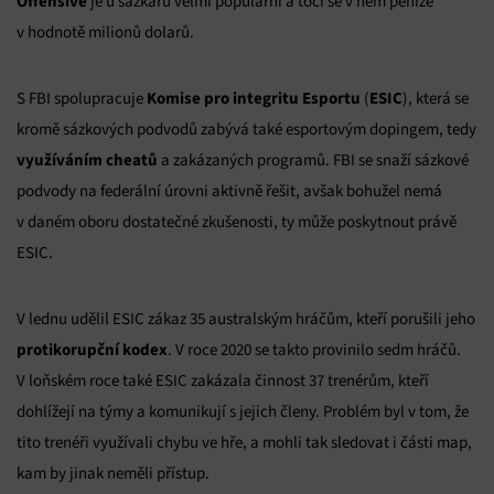
Offensive
je u sázkařů velmi populární a točí se v něm peníze
v hodnotě milionů dolarů.
Komise pro integritu Esportu
ESIC
S FBI spolupracuje
(
), která se
kromě sázkových podvodů zabývá také esportovým dopingem, tedy
využíváním cheatů
a zakázaných programů. FBI se snaží sázkové
podvody na federální úrovni aktivně řešit, avšak bohužel nemá
v daném oboru dostatečné zkušenosti, ty může poskytnout právě
ESIC.
V lednu udělil ESIC zákaz 35 australským hráčům, kteří porušili jeho
protikorupční kodex
. V roce 2020 se takto provinilo sedm hráčů.
V loňském roce také ESIC zakázala činnost 37 trenérům, kteří
dohlížejí na týmy a komunikují s jejich členy. Problém byl v tom, že
tito trenéři využívali chybu ve hře, a mohli tak sledovat i části map,
kam by jinak neměli přístup.