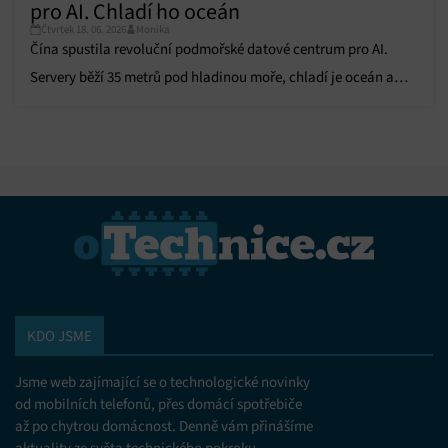
pro AI. Chladí ho oceán
Čtvrtek 18. 06. 2026
Monika
Čína spustila revoluční podmořské datové centrum pro AI.
Servery běží 35 metrů pod hladinou moře, chladí je oceán a
napájí větrná elektrárna.
KDO JSME
Jsme web zajímající se o technologické novinky
od mobilních telefonů, přes domácí spotřebiče
až po chytrou domácnost. Denně vám přinášíme