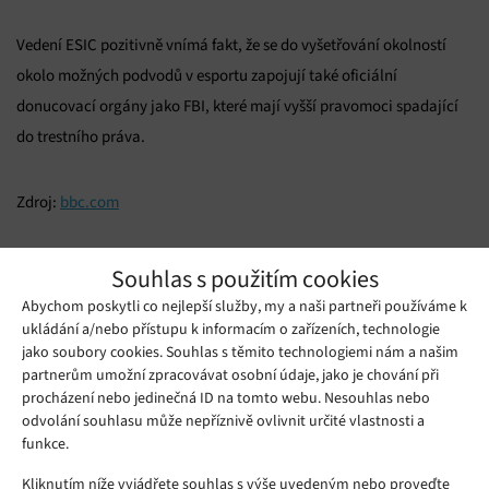
Vedení ESIC pozitivně vnímá fakt, že se do vyšetřování okolností
okolo možných podvodů v esportu zapojují také oficiální
donucovací orgány jako FBI, které mají vyšší pravomoci spadající
do trestního práva.
Zdroj:
bbc.com
Mohlo by se vám líbit
Souhlas s použitím cookies
Abychom poskytli co nejlepší služby, my a naši partneři používáme k
ukládání a/nebo přístupu k informacím o zařízeních, technologie
jako soubory cookies. Souhlas s těmito technologiemi nám a našim
partnerům umožní zpracovávat osobní údaje, jako je chování při
procházení nebo jedinečná ID na tomto webu. Nesouhlas nebo
odvolání souhlasu může nepříznivě ovlivnit určité vlastnosti a
funkce.
Kliknutím níže vyjádřete souhlas s výše uvedeným nebo proveďte