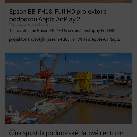
Přiřazování a kombinování údajů z jiných zdrojů
Epson EB-FH18: Full HD projektor s
údajů, Propojení různých zařízení, Identifikace
zařízení na základě automaticky přenášených
podporou Apple AirPlay 2
informací.
Středa 22. 07. 2026
Julia
Testovali jsme Epson EB-FH18: cenově dostupný Full HD
Zajištění bezpečnosti, předcházení a zjišťování
projektor s vysokým jasem 4 100 lm, Wi-Fi a Apple AirPlay 2.
podvodů a odstraňování chyb, Poskytování a
Vždy aktivní
zobrazování reklamy a obsahu, Ukládání a sdělování
voleb ochrany osobních údajů.
Čína spustila podmořské datové centrum