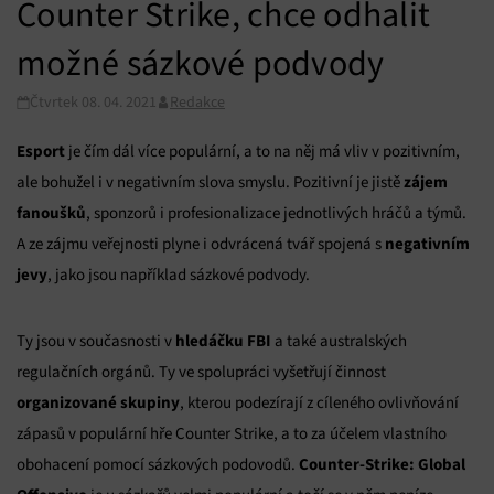
Counter Strike, chce odhalit
možné sázkové podvody
Čtvrtek 08. 04. 2021
Redakce
Esport
je čím dál více populární, a to na něj má vliv v pozitivním,
zájem
ale bohužel i v negativním slova smyslu. Pozitivní je jistě
fanoušků
, sponzorů i profesionalizace jednotlivých hráčů a týmů.
negativním
A ze zájmu veřejnosti plyne i odvrácená tvář spojená s
jevy
, jako jsou například sázkové podvody.
hledáčku FBI
Ty jsou v současnosti v
a také australských
regulačních orgánů. Ty ve spolupráci vyšetřují činnost
organizované skupiny
, kterou podezírají z cíleného ovlivňování
zápasů v populární hře Counter Strike, a to za účelem vlastního
Counter-Strike: Global
obohacení pomocí sázkových podovodů.