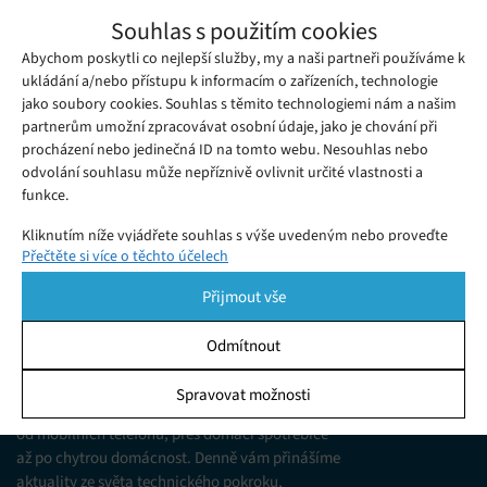
Chystaná kniha mapuje vizuální historii
Souhlas s použitím cookies
žánru science fiction
Abychom poskytli co nejlepší služby, my a naši partneři používáme k
Sobota 14. 10. 2017
Redakce
Wonders and Visions: A Visual History of Science Fiction jak zní
ukládání a/nebo přístupu k informacím o zařízeních, technologie
jako soubory cookies. Souhlas s těmito technologiemi nám a našim
název chystané publikace je jedinečný počin, který si klade za
partnerům umožní zpracovávat osobní údaje, jako je chování při
cíl zmapovat vizuální historii sci-fi žánru pomocí barevných
procházení nebo jedinečná ID na tomto webu. Nesouhlas nebo
obalů jeho nejvýznamnějších děl, které jsou doplněny
odvolání souhlasu může nepříznivě ovlivnit určité vlastnosti a
funkce.
doprovodným komentářem. Kniha nabídne více než 350
celobarevných obrazů, jež tvoří společně s rozsáhlou
Kliknutím níže vyjádřete souhlas s výše uvedeným nebo proveďte
Přečtěte si více o těchto účelech
podrobnější rozhodnutí. Vaše volby budou použity pouze na tomto
textovou…
webu. Nastavení můžete kdykoli změnit, včetně odvolání souhlasu,
Přijmout vše
pomocí přepínačů v Zásadách cookies nebo kliknutím na tlačítko
Spravovat souhlas ve spodní části obrazovky.
Odmítnout
KDO JSME
Statistiky
Spravovat možnosti
Jsme web zajímající se o technologické novinky
Ukládání a/nebo přístup k informacím v zařízení, Porozumění
od mobilních telefonů, přes domácí spotřebiče
publiku prostřednictvím statistik nebo kombinací údajů z
různých zdrojů.
až po chytrou domácnost. Denně vám přinášíme
aktuality ze světa technického pokroku,