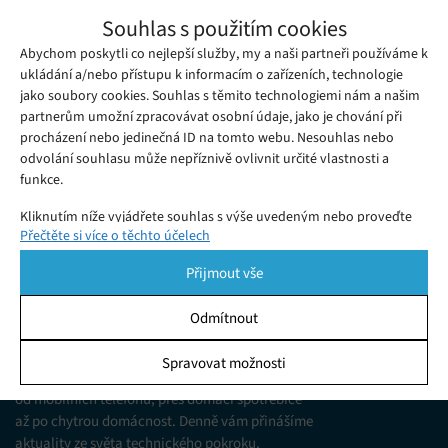
Děti mezi osmi a šestnácti lety budou
Souhlas s použitím cookies
zkoušet nanečisto napadnout americké
Abychom poskytli co nejlepší služby, my a naši partneři používáme k
Pondělí 06. 08. 2018
Redakce
volební stránky
„Hlasovací systémy ve spojených státech jsou v tak žalostném
ukládání a/nebo přístupu k informacím o zařízeních, technologie
jako soubory cookies. Souhlas s těmito technologiemi nám a našim
stavu, že je dokáže úspěšně napadnout i osmileté dítě.“
partnerům umožní zpracovávat osobní údaje, jako je chování při
procházení nebo jedinečná ID na tomto webu. Nesouhlas nebo
odvolání souhlasu může nepříznivě ovlivnit určité vlastnosti a
funkce.
Kliknutím níže vyjádřete souhlas s výše uvedeným nebo proveďte
Přečtěte si více o těchto účelech
podrobnější rozhodnutí. Vaše volby budou použity pouze na tomto
webu. Nastavení můžete kdykoli změnit, včetně odvolání souhlasu,
Přijmout vše
pomocí přepínačů v Zásadách cookies nebo kliknutím na tlačítko
Spravovat souhlas ve spodní části obrazovky.
Odmítnout
KDO JSME
Statistiky
Spravovat možnosti
Jsme web zajímající se o technologické novinky
Ukládání a/nebo přístup k informacím v zařízení, Porozumění
od mobilních telefonů, přes domácí spotřebiče
publiku prostřednictvím statistik nebo kombinací údajů z
různých zdrojů.
až po chytrou domácnost. Denně vám přinášíme
aktuality ze světa technického pokroku,