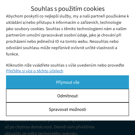
HONOR 200: Výkonný a elegantní telefon
Souhlas s použitím cookies
pro milovníky focení
Abychom poskytli co nejlepší služby, my a naši partneři používáme k
Pátek 22. 08. 2025
Julia
HONOR 200 nabízí špičkový fotoaparát, výkon Snapdragonu 7
ukládání a/nebo přístupu k informacím o zařízeních, technologie
jako soubory cookies. Souhlas s těmito technologiemi nám a našim
Gen 3, rychlé 100W nabíjení a nechybí systém MagicOS 8.0 s AI
partnerům umožní zpracovávat osobní údaje, jako je chování při
funkcemi. Má nějaké slabiny?
procházení nebo jedinečná ID na tomto webu. Nesouhlas nebo
odvolání souhlasu může nepříznivě ovlivnit určité vlastnosti a
funkce.
Kliknutím níže vyjádřete souhlas s výše uvedeným nebo proveďte
Přečtěte si více o těchto účelech
podrobnější rozhodnutí. Vaše volby budou použity pouze na tomto
webu. Nastavení můžete kdykoli změnit, včetně odvolání souhlasu,
Přijmout vše
pomocí přepínačů v Zásadách cookies nebo kliknutím na tlačítko
Spravovat souhlas ve spodní části obrazovky.
Odmítnout
KDO JSME
Statistiky
Spravovat možnosti
Jsme web zajímající se o technologické novinky
Ukládání a/nebo přístup k informacím v zařízení, Porozumění
od mobilních telefonů, přes domácí spotřebiče
publiku prostřednictvím statistik nebo kombinací údajů z
různých zdrojů.
až po chytrou domácnost. Denně vám přinášíme
aktuality ze světa technického pokroku,