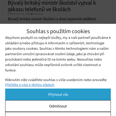
Bývalý britský ministr školství vyzval k
zákazu telefonů ve školách
Úterý 05. 02. 2019
Redakce
Bývalý britský ministr školství a dnes tajemník oddělení
ministerstva pro vzdělávací standardy Nick Gibb se nechal
Souhlas s použitím cookies
slyšet, že žákům by nemělo být dovoleno brát si do školy nebo
Abychom poskytli co nejlepší služby, my a naši partneři používáme k
do třídy smartphony.
ukládání a/nebo přístupu k informacím o zařízeních, technologie
Francouzský ministr ekonomiky a
financí pokáral státy EU za jejich
jako soubory cookies. Souhlas s těmito technologiemi nám a našim
Neděle 30. 09. 2018
Redakce
neochotu zdanit technologické obry
partnerům umožní zpracovávat osobní údaje, jako je chování při
procházení nebo jedinečná ID na tomto webu. Nesouhlas nebo
odvolání souhlasu může nepříznivě ovlivnit určité vlastnosti a
Jižní Korea již neuvažuje o zákazu
funkce.
kryptoměn
Čtvrtek 01. 02. 2018
Redakce
Kliknutím níže vyjádřete souhlas s výše uvedeným nebo proveďte
Přečtěte si více o těchto účelech
podrobnější rozhodnutí. Vaše volby budou použity pouze na tomto
webu. Nastavení můžete kdykoli změnit, včetně odvolání souhlasu,
Přijmout vše
pomocí přepínačů v Zásadách cookies nebo kliknutím na tlačítko
Spravovat souhlas ve spodní části obrazovky.
Odmítnout
Statistiky