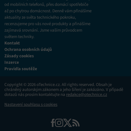
různých zdrojů.
od mobilních telefonů, přes domácí spotřebiče
až po chytrou domácnost. Denně vám přinášíme
Marketing
aktuality ze světa technického pokroku,
recenzujeme pro vás nové produkty a přinášíme
Ukládání a/nebo přístup k informacím v zařízení, Použití
zajímavá srovnání. Jsme vaším průvodcem
omezených údajů k výběru reklam, Vytváření profilů pro
personalizovanou reklamu, Používání profilů k výběru
světem techniky.
personalizované reklamy, Vytváření profilů pro
Kontakt
personalizovaný obsah, Používání profilů pro výběr
Ochrana osobních údajů
personalizovaného obsahu, Použití omezených údajů k výběru
obsahu.
Zásady cookies
Inzerce
Pravidla soutěže
Funkce
Vždy aktivní
Přiřazování a kombinování údajů z jiných zdrojů
Copyright © 2026 oTechnice.cz. All rights reserved. Obsah je
údajů, Propojení různých zařízení, Identifikace
chráněný autorským zákonem a jeho šíření je zakázáno. V případě
zařízení na základě automaticky přenášených
dotazů nás prosím kontaktujte na
redakce@otechnice.cz
informací.
Nastavení souhlasu s cookies
Zajištění bezpečnosti, předcházení a zjišťování
podvodů a odstraňování chyb, Poskytování a
Vždy aktivní
zobrazování reklamy a obsahu, Ukládání a sdělování
voleb ochrany osobních údajů.