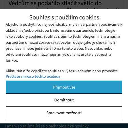
Vědcům se podařilo stlačit světlo do
nanorozměru, jde o průlomový objev, tvrdí
Neděle 28. 11. 2021
Samuel
Souhlas s použitím cookies
Nanoelektronika je obor, který má velmi slibnou budoucnost.
Abychom poskytli co nejlepší služby, my a naši partneři používáme k
ukládání a/nebo přístupu k informacím o zařízeních, technologie
jako soubory cookies. Souhlas s těmito technologiemi nám a našim
Nanospider – převratná technologie
partnerům umožní zpracovávat osobní údaje, jako je chování při
pocházející z Česka
procházení nebo jedinečná ID na tomto webu. Nesouhlas nebo
Neděle 19. 01. 2020
Samuel
odvolání souhlasu může nepříznivě ovlivnit určité vlastnosti a
funkce.
Kliknutím níže vyjádřete souhlas s výše uvedeným nebo proveďte
Přečtěte si více o těchto účelech
podrobnější rozhodnutí. Vaše volby budou použity pouze na tomto
webu. Nastavení můžete kdykoli změnit, včetně odvolání souhlasu,
Přijmout vše
pomocí přepínačů v Zásadách cookies nebo kliknutím na tlačítko
Spravovat souhlas ve spodní části obrazovky.
Odmítnout
Statistiky
Spravovat možnosti
KDO JSME
Ukládání a/nebo přístup k informacím v zařízení, Porozumění
publiku prostřednictvím statistik nebo kombinací údajů z
Jsme web zajímající se o technologické novinky