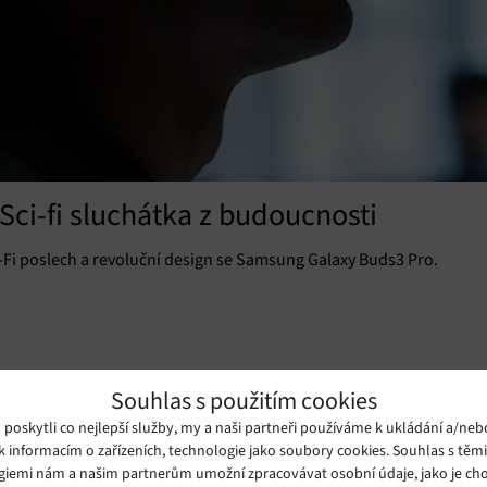
ci-fi sluchátka z budoucnosti
i-Fi poslech a revoluční design se Samsung Galaxy Buds3 Pro.
Souhlas s použitím cookies
oskytli co nejlepší služby, my a naši partneři používáme k ukládání a/neb
k informacím o zařízeních, technologie jako soubory cookies. Souhlas s těm
giemi nám a našim partnerům umožní zpracovávat osobní údaje, jako je cho