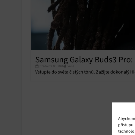
Samsung Galaxy Buds3 Pro: S
Středa 03. 06. 2026
Ivana
Vstupte do světa čistých tónů. Zažijte dokonalý H
Abychom p
přístupu 
technolo