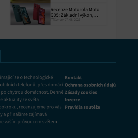
Recenze Motorola Moto
G05: Základní výkon,
Čtvrtek 07. 08. 2025
skvělá výdrž
y aktivní
mající se o technologické
Kontakt
obilních telefonů, přes domácí
Ochrana osobních údajů
ž po chytrou domácnost. Denně
Zásady cookies
 aktuality ze světa
Inzerce
pokroku, recenzujeme pro vás
Pravidla soutěže
y a přinášíme zajímavá
me vaším průvodcem světem