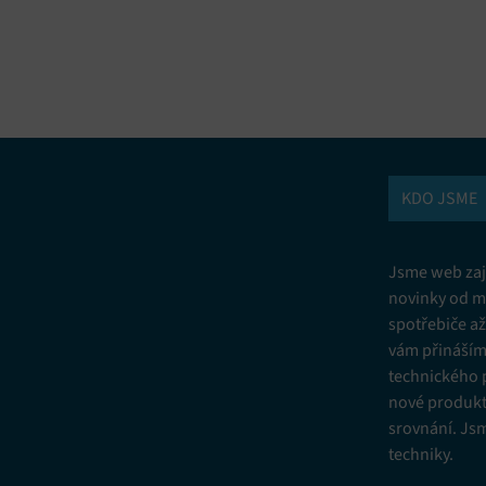
vání a kombinování údajů z jiných zdrojů údajů, Propojení různých
í, Identifikace zařízení na základě automaticky přenášených informací.
ní bezpečnosti, předcházení a zjišťování podvodů a odstraňování chyb,
vání a zobrazování reklamy a obsahu, Ukládání a sdělování voleb
Vžd
 osobních údajů.
KDO JSME
Jsme web zají
novinky od m
spotřebiče a
vám přinášíme
technického 
nové produkt
srovnání. Js
techniky.