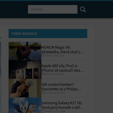
Hledat
VÝBĚR REDAKCE
HONOR Magic V6:
Skládačka, která stojí za
Pátek 07. 08. 2026
to
Apple dělí síly. Proč si
iPhone 18 zaslouží vlastní
Pátek 07. 08. 2026
termín?
Váš osobní barber?
Seznamte se s Philips
Čtvrtek 06. 08. 2026
i9000 Prestige Ultra
Samsung Galaxy A27 5G:
Dostupný kousek s obřím
Středa 05. 08. 2026
displejem