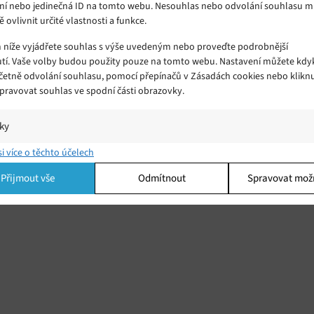
ní nebo jedinečná ID na tomto webu. Nesouhlas nebo odvolání souhlasu 
ě ovlivnit určité vlastnosti a funkce.
m níže vyjádřete souhlas s výše uvedeným nebo proveďte podrobnější
tí. Vaše volby budou použity pouze na tomto webu. Nastavení můžete kdyk
včetně odvolání souhlasu, pomocí přepínačů v Zásadách cookies nebo klikn
Spravovat souhlas ve spodní části obrazovky.
iky
í a/nebo přístup k informacím v zařízení, Porozumění publiku prostřednict
si více o těchto účelech
ik nebo kombinací údajů z různých zdrojů.
Přijmout vše
Odmítnout
Spravovat mož
ing
í a/nebo přístup k informacím v zařízení, Použití omezených údajů k výběr
 Vytváření profilů pro personalizovanou reklamu, Používání profilů k výběr
lizované reklamy, Vytváření profilů pro personalizovaný obsah, Používání
 pro výběr personalizovaného obsahu, Použití omezených údajů k výběru
.
Vžd