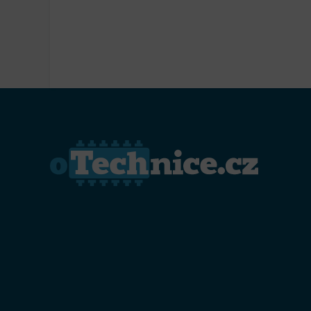
Přiřazo
zařízen
Zajiště
Poskyto
ochrany