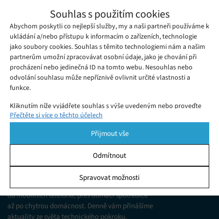
Unikly citlivé informace o řidičích 800 000
Souhlas s použitím cookies
elektromobilů společnosti Volkswagen
Abychom poskytli co nejlepší služby, my a naši partneři používáme k
Čtvrtek 02. 01. 2025
Samuel
Podle zprávy německého zpravodajského magazínu Der
ukládání a/nebo přístupu k informacím o zařízeních, technologie
jako soubory cookies. Souhlas s těmito technologiemi nám a našim
Spiegel byly po několik měsíců na internetu dostupné
partnerům umožní zpracovávat osobní údaje, jako je chování při
informace o poloze přibližně 800 000 elektromobilů značky
procházení nebo jedinečná ID na tomto webu. Nesouhlas nebo
Volkswagen, a to kvůli úniku dat.
odvolání souhlasu může nepříznivě ovlivnit určité vlastnosti a
funkce.
Kliknutím níže vyjádřete souhlas s výše uvedeným nebo proveďte
Přečtěte si více o těchto účelech
podrobnější rozhodnutí. Vaše volby budou použity pouze na tomto
webu. Nastavení můžete kdykoli změnit, včetně odvolání souhlasu,
Přijmout vše
pomocí přepínačů v Zásadách cookies nebo kliknutím na tlačítko
Spravovat souhlas ve spodní části obrazovky.
Odmítnout
KDO JSME
Statistiky
Spravovat možnosti
Jsme web zajímající se o technologické novinky
Ukládání a/nebo přístup k informacím v zařízení, Porozumění
od mobilních telefonů, přes domácí spotřebiče
publiku prostřednictvím statistik nebo kombinací údajů z
různých zdrojů.
až po chytrou domácnost. Denně vám přinášíme
aktuality ze světa technického pokroku,