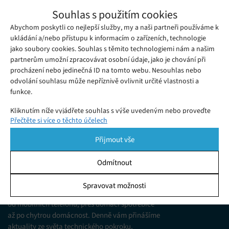
Aplikace PhotoGuard ochrání snímky před
Souhlas s použitím cookies
nežádoucími úpravami umělou inteligencí
Abychom poskytli co nejlepší služby, my a naši partneři používáme k
Úterý 25. 07. 2023
Redakce
Aplikace jako Dall-E a Stable Diffusion umožňují uživatelům za
ukládání a/nebo přístupu k informacím o zařízeních, technologie
jako soubory cookies. Souhlas s těmito technologiemi nám a našim
pomoci umělé inteligence upravovat fotografie. Podobných
partnerům umožní zpracovávat osobní údaje, jako je chování při
generativních systémů umělé inteligence je čím dál tím více a
procházení nebo jedinečná ID na tomto webu. Nesouhlas nebo
aplikace na úpravu obrázků už vyvíjí i velké firmy jako Adobe
odvolání souhlasu může nepříznivě ovlivnit určité vlastnosti a
funkce.
nebo Shutterstock. S novými aplikacemi však přicházejí i nové
problémy. Fotografie, umělecká díla i…
Kliknutím níže vyjádřete souhlas s výše uvedeným nebo proveďte
Přečtěte si více o těchto účelech
podrobnější rozhodnutí. Vaše volby budou použity pouze na tomto
webu. Nastavení můžete kdykoli změnit, včetně odvolání souhlasu,
Přijmout vše
pomocí přepínačů v Zásadách cookies nebo kliknutím na tlačítko
Spravovat souhlas ve spodní části obrazovky.
Odmítnout
KDO JSME
Statistiky
Spravovat možnosti
Jsme web zajímající se o technologické novinky
Ukládání a/nebo přístup k informacím v zařízení, Porozumění
od mobilních telefonů, přes domácí spotřebiče
publiku prostřednictvím statistik nebo kombinací údajů z
různých zdrojů.
až po chytrou domácnost. Denně vám přinášíme
aktuality ze světa technického pokroku,