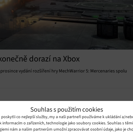
konečně dorazí na Xbox
 prosince vydání rozšíření hry MechWarrior 5: Mercenaries spolu
Souhlas s použitím cookies
oskytli co nejlepší služby, my a naši partneři používáme k ukládání a/neb
k informacím o zařízeních, technologie jako soubory cookies. Souhlas s těm
giemi nám a našim partnerům umožní zpracovávat osobní údaje, jako je cho