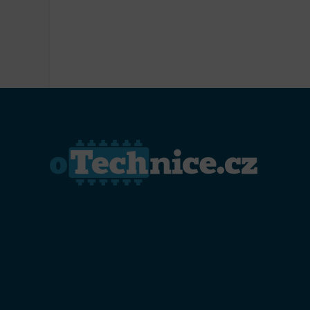
Přiřazo
zařízen
Zajiště
Poskyto
ochrany