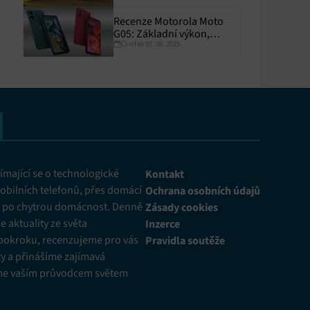
Recenze Motorola Moto
G05: Základní výkon,
Čtvrtek 07. 08. 2025
skvělá výdrž
y aktivní
mající se o technologické
Kontakt
obilních telefonů, přes domácí
Ochrana osobních údajů
ž po chytrou domácnost. Denně
Zásady cookies
 aktuality ze světa
Inzerce
pokroku, recenzujeme pro vás
Pravidla soutěže
y a přinášíme zajímavá
me vaším průvodcem světem