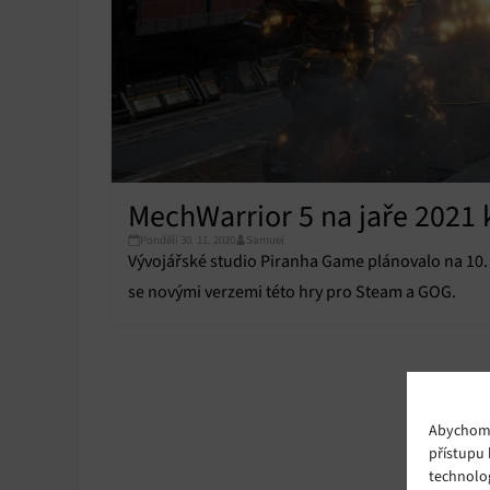
MechWarrior 5 na jaře 2021 
Pondělí 30. 11. 2020
Samuel
Vývojářské studio Piranha Game plánovalo na 10.
se novými verzemi této hry pro Steam a GOG.
Abychom p
přístupu 
technolo