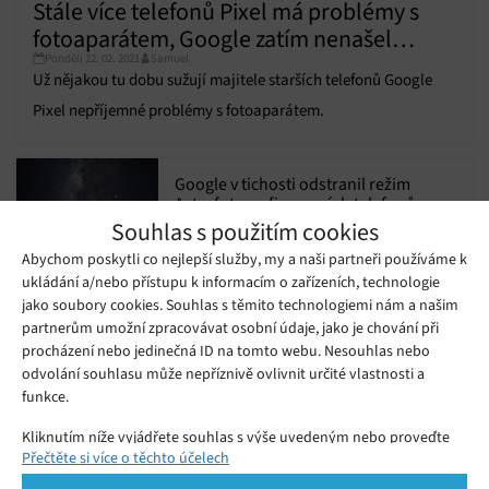
Stále více telefonů Pixel má problémy s
fotoaparátem, Google zatím nenašel
Pondělí 22. 02. 2021
Samuel
řešení
Už nějakou tu dobu sužují majitele starších telefonů Google
Pixel nepříjemné problémy s fotoaparátem.
Google v tichosti odstranil režim
Astrofotografie ze svých telefonů
Pátek 01. 01. 2021
Samuel
Souhlas s použitím cookies
Abychom poskytli co nejlepší služby, my a naši partneři používáme k
ukládání a/nebo přístupu k informacím o zařízeních, technologie
Telefonu Pixel 4a se dočkáme už brzy,
a to možná za ještě nižší cenu, nebude
jako soubory cookies. Souhlas s těmito technologiemi nám a našim
Neděle 28. 06. 2020
Samuel
mít totiž radar
partnerům umožní zpracovávat osobní údaje, jako je chování při
procházení nebo jedinečná ID na tomto webu. Nesouhlas nebo
odvolání souhlasu může nepříznivě ovlivnit určité vlastnosti a
Vydání telefonu Google Pixel 4a
funkce.
pravděpodobně nabere další
Pondělí 15. 06. 2020
Samuel
zpoždění, dočkáme se možná jen
Kliknutím níže vyjádřete souhlas s výše uvedeným nebo proveďte
černé varianty
Přečtěte si více o těchto účelech
podrobnější rozhodnutí. Vaše volby budou použity pouze na tomto
webu. Nastavení můžete kdykoli změnit, včetně odvolání souhlasu,
Unikly nejnovější fotografie telefonu