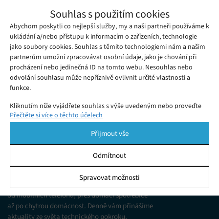
Na co se můžeme těšit na konferenci
Souhlas s použitím cookies
Google I/O 2023
Abychom poskytli co nejlepší služby, my a naši partneři používáme k
Sobota 06. 05. 2023
Samuel
Společnost Google využívá svou vývojářskou konferenci I/O
ukládání a/nebo přístupu k informacím o zařízeních, technologie
jako soubory cookies. Souhlas s těmito technologiemi nám a našim
mimo jiné i k uvedení nebo předpremiéře svého nového
partnerům umožní zpracovávat osobní údaje, jako je chování při
hardwaru.
procházení nebo jedinečná ID na tomto webu. Nesouhlas nebo
odvolání souhlasu může nepříznivě ovlivnit určité vlastnosti a
funkce.
Kliknutím níže vyjádřete souhlas s výše uvedeným nebo proveďte
Přečtěte si více o těchto účelech
podrobnější rozhodnutí. Vaše volby budou použity pouze na tomto
webu. Nastavení můžete kdykoli změnit, včetně odvolání souhlasu,
Přijmout vše
pomocí přepínačů v Zásadách cookies nebo kliknutím na tlačítko
Spravovat souhlas ve spodní části obrazovky.
Odmítnout
KDO JSME
Statistiky
Spravovat možnosti
Jsme web zajímající se o technologické novinky
Ukládání a/nebo přístup k informacím v zařízení, Porozumění
od mobilních telefonů, přes domácí spotřebiče
publiku prostřednictvím statistik nebo kombinací údajů z
různých zdrojů.
až po chytrou domácnost. Denně vám přinášíme
aktuality ze světa technického pokroku,