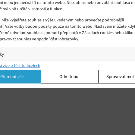
ní nebo jedinečná ID na tomto webu. Nesouhlas nebo odvolání souhlasu 
ě ovlivnit určité vlastnosti a funkce.
m níže vyjádřete souhlas s výše uvedeným nebo proveďte podrobnější
tí. Vaše volby budou použity pouze na tomto webu. Nastavení můžete kdyk
včetně odvolání souhlasu, pomocí přepínačů v Zásadách cookies nebo klikn
Spravovat souhlas ve spodní části obrazovky.
iky
í a/nebo přístup k informacím v zařízení, Porozumění publiku prostřednict
si více o těchto účelech
ik nebo kombinací údajů z různých zdrojů.
Přijmout vše
Odmítnout
Spravovat mož
ing
í a/nebo přístup k informacím v zařízení, Použití omezených údajů k výběr
 Vytváření profilů pro personalizovanou reklamu, Používání profilů k výběr
lizované reklamy, Vytváření profilů pro personalizovaný obsah, Používání
 pro výběr personalizovaného obsahu, Použití omezených údajů k výběru
.
Vžd