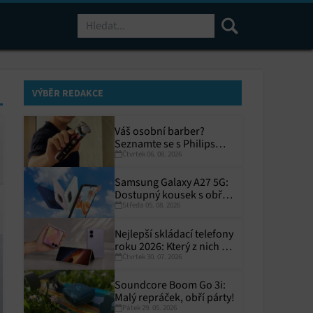
Hledat
VÝBĚR REDAKCE
Váš osobní barber?
Seznamte se s Philips
Čtvrtek 06. 08. 2026
i9000 Prestige Ultra
Samsung Galaxy A27 5G:
Dostupný kousek s obřím
Středa 05. 08. 2026
displejem
Nejlepší skládací telefony
roku 2026: Který z nich si
Čtvrtek 30. 07. 2026
zaslouží místo ve vaší
kapse?
Soundcore Boom Go 3i:
Malý repráček, obří párty!
Pátek 29. 05. 2026