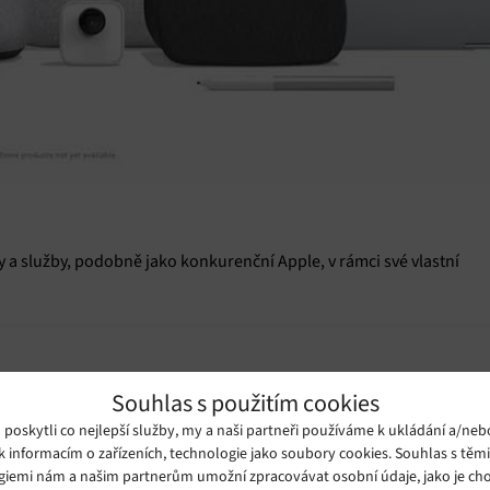
a služby, podobně jako konkurenční Apple, v rámci své vlastní
Souhlas s použitím cookies
oskytli co nejlepší služby, my a naši partneři používáme k ukládání a/neb
k informacím o zařízeních, technologie jako soubory cookies. Souhlas s těm
giemi nám a našim partnerům umožní zpracovávat osobní údaje, jako je cho