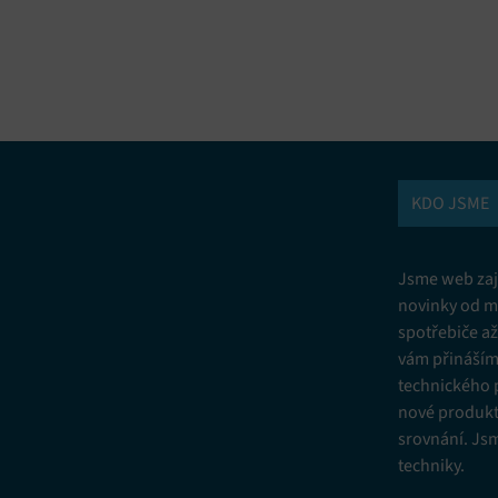
vání a kombinování údajů z jiných zdrojů údajů, Propojení různých
í, Identifikace zařízení na základě automaticky přenášených informací.
ní bezpečnosti, předcházení a zjišťování podvodů a odstraňování chyb,
vání a zobrazování reklamy a obsahu, Ukládání a sdělování voleb
Vžd
 osobních údajů.
KDO JSME
Jsme web zají
novinky od m
spotřebiče a
vám přinášíme
technického 
nové produkt
srovnání. Js
techniky.