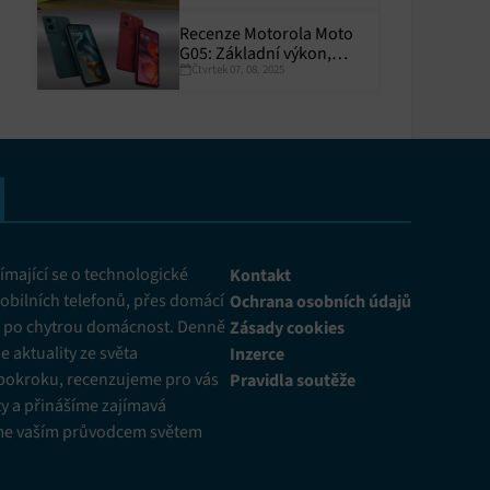
Recenze Motorola Moto
G05: Základní výkon,
Čtvrtek 07. 08. 2025
skvělá výdrž
y aktivní
mající se o technologické
Kontakt
obilních telefonů, přes domácí
Ochrana osobních údajů
ž po chytrou domácnost. Denně
Zásady cookies
 aktuality ze světa
Inzerce
pokroku, recenzujeme pro vás
Pravidla soutěže
y a přinášíme zajímavá
me vaším průvodcem světem