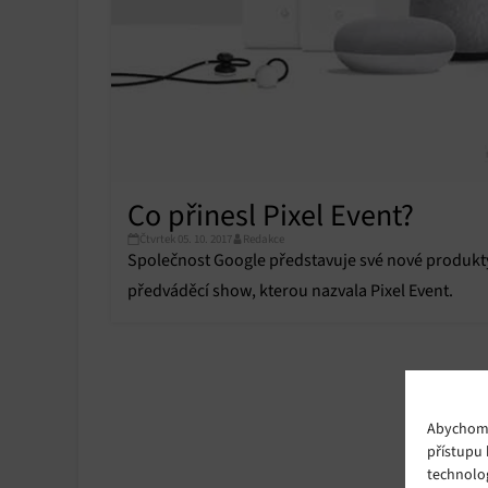
Co přinesl Pixel Event?
Čtvrtek 05. 10. 2017
Redakce
Společnost Google představuje své nové produkty 
předváděcí show, kterou nazvala Pixel Event.
Abychom p
přístupu 
technolo