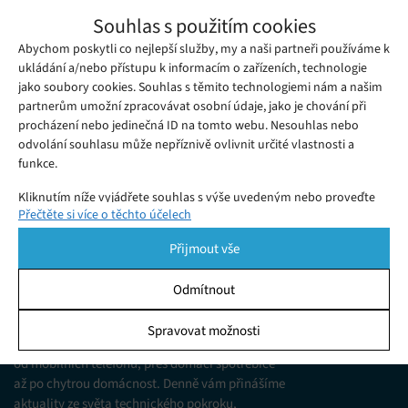
Apple a Google pozastavily své platební
Souhlas s použitím cookies
služby v ruském systému Mir
Abychom poskytli co nejlepší služby, my a naši partneři používáme k
Pondělí 28. 03. 2022
Gabriela
Společnost Apple vyřešila skulinu, která některým Rusům
ukládání a/nebo přístupu k informacím o zařízeních, technologie
jako soubory cookies. Souhlas s těmito technologiemi nám a našim
umožňovala nadále používat jejich službu mobilních plateb, a
partnerům umožní zpracovávat osobní údaje, jako je chování při
to navzdory probíhajícím ekonomickým sankcím vůči Rusku.
procházení nebo jedinečná ID na tomto webu. Nesouhlas nebo
odvolání souhlasu může nepříznivě ovlivnit určité vlastnosti a
funkce.
Kliknutím níže vyjádřete souhlas s výše uvedeným nebo proveďte
Přečtěte si více o těchto účelech
podrobnější rozhodnutí. Vaše volby budou použity pouze na tomto
webu. Nastavení můžete kdykoli změnit, včetně odvolání souhlasu,
Přijmout vše
pomocí přepínačů v Zásadách cookies nebo kliknutím na tlačítko
Spravovat souhlas ve spodní části obrazovky.
Odmítnout
KDO JSME
Statistiky
Spravovat možnosti
Jsme web zajímající se o technologické novinky
Ukládání a/nebo přístup k informacím v zařízení, Porozumění
od mobilních telefonů, přes domácí spotřebiče
publiku prostřednictvím statistik nebo kombinací údajů z
různých zdrojů.
až po chytrou domácnost. Denně vám přinášíme
aktuality ze světa technického pokroku,