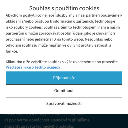
Apple se považuje za vítěze sporu s
Souhlas s použitím cookies
gigantem Epic, přesto se odvolal
Abychom poskytli co nejlepší služby, my a naši partneři používáme k
Pondělí 11. 10. 2021
Redakce
Vítězství-nevítězství – ačkoliv společnost Apple označila
ukládání a/nebo přístupu k informacím o zařízeních, technologie
jako soubory cookies. Souhlas s těmito technologiemi nám a našim
dosavadní výsledky soudního sporu se studiem Epic za svou
partnerům umožní zpracovávat osobní údaje, jako je chování při
výhru, nyní mění pozice a odvolává se.
procházení nebo jedinečná ID na tomto webu. Nesouhlas nebo
odvolání souhlasu může nepříznivě ovlivnit určité vlastnosti a
funkce.
Kliknutím níže vyjádřete souhlas s výše uvedeným nebo proveďte
Přečtěte si více o těchto účelech
podrobnější rozhodnutí. Vaše volby budou použity pouze na tomto
webu. Nastavení můžete kdykoli změnit, včetně odvolání souhlasu,
Přijmout vše
pomocí přepínačů v Zásadách cookies nebo kliknutím na tlačítko
Spravovat souhlas ve spodní části obrazovky.
Odmítnout
KDO JSME
Statistiky
Spravovat možnosti
Jsme web zajímající se o technologické novinky
Ukládání a/nebo přístup k informacím v zařízení, Porozumění
od mobilních telefonů, přes domácí spotřebiče
publiku prostřednictvím statistik nebo kombinací údajů z
různých zdrojů.
až po chytrou domácnost. Denně vám přinášíme
aktuality ze světa technického pokroku,