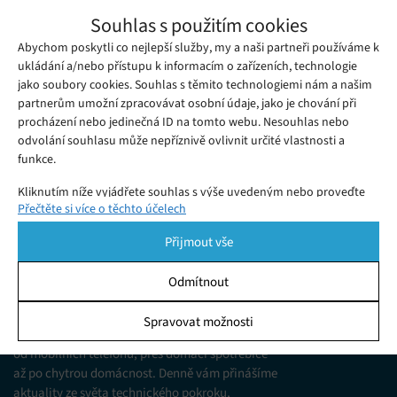
Tesla v roce 2020 prodala téměř půl
Souhlas s použitím cookies
milionu automobilů, největší konkurenty
Abychom poskytli co nejlepší služby, my a naši partneři používáme k
Neděle 03. 01. 2021
Redakce
předstihla dvojnásobně
Elon Musk, známý stanovováním odvážných a často
ukládání a/nebo přístupu k informacím o zařízeních, technologie
jako soubory cookies. Souhlas s těmito technologiemi nám a našim
nedosažitelných cílů, na začátku loňského roku prohlásil, že
partnerům umožní zpracovávat osobní údaje, jako je chování při
automobilka Tesla...
procházení nebo jedinečná ID na tomto webu. Nesouhlas nebo
odvolání souhlasu může nepříznivě ovlivnit určité vlastnosti a
funkce.
Kliknutím níže vyjádřete souhlas s výše uvedeným nebo proveďte
Přečtěte si více o těchto účelech
podrobnější rozhodnutí. Vaše volby budou použity pouze na tomto
webu. Nastavení můžete kdykoli změnit, včetně odvolání souhlasu,
Přijmout vše
pomocí přepínačů v Zásadách cookies nebo kliknutím na tlačítko
Spravovat souhlas ve spodní části obrazovky.
Odmítnout
KDO JSME
Statistiky
Spravovat možnosti
Jsme web zajímající se o technologické novinky
Ukládání a/nebo přístup k informacím v zařízení, Porozumění
od mobilních telefonů, přes domácí spotřebiče
publiku prostřednictvím statistik nebo kombinací údajů z
různých zdrojů.
až po chytrou domácnost. Denně vám přinášíme
aktuality ze světa technického pokroku,