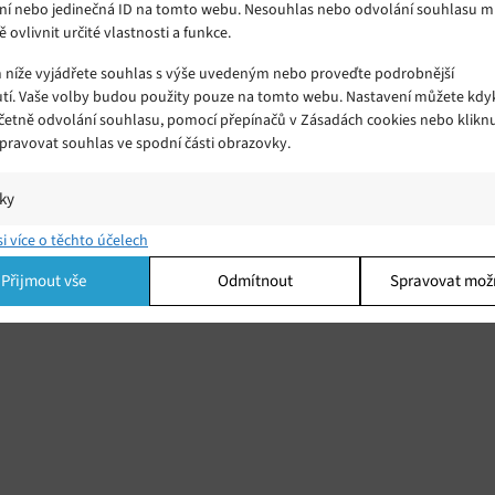
ní nebo jedinečná ID na tomto webu. Nesouhlas nebo odvolání souhlasu 
ě ovlivnit určité vlastnosti a funkce.
m níže vyjádřete souhlas s výše uvedeným nebo proveďte podrobnější
tí. Vaše volby budou použity pouze na tomto webu. Nastavení můžete kdyk
včetně odvolání souhlasu, pomocí přepínačů v Zásadách cookies nebo klikn
Spravovat souhlas ve spodní části obrazovky.
iky
í a/nebo přístup k informacím v zařízení, Porozumění publiku prostřednict
si více o těchto účelech
ik nebo kombinací údajů z různých zdrojů.
Přijmout vše
Odmítnout
Spravovat mož
ing
í a/nebo přístup k informacím v zařízení, Použití omezených údajů k výběr
 Vytváření profilů pro personalizovanou reklamu, Používání profilů k výběr
lizované reklamy, Vytváření profilů pro personalizovaný obsah, Používání
 pro výběr personalizovaného obsahu, Použití omezených údajů k výběru
.
Vžd