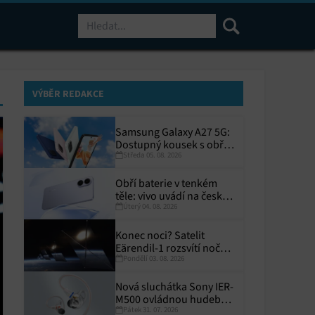
Hledat
VÝBĚR REDAKCE
Samsung Galaxy A27 5G:
Dostupný kousek s obřím
Středa 05. 08. 2026
displejem
Obří baterie v tenkém
těle: vivo uvádí na český
Úterý 04. 08. 2026
trh V70 Lite 5G
Konec noci? Satelit
Eärendil-1 rozsvítí noční
Pondělí 03. 08. 2026
Zemi
Nová sluchátka Sony IER-
M500 ovládnou hudební
Pátek 31. 07. 2026
pódia!