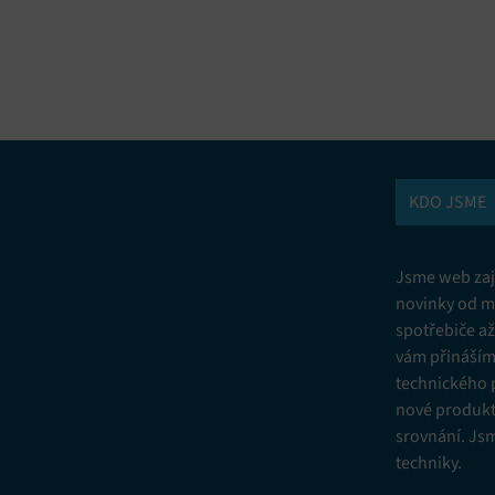
vání a kombinování údajů z jiných zdrojů údajů, Propojení různých
í, Identifikace zařízení na základě automaticky přenášených informací.
ní bezpečnosti, předcházení a zjišťování podvodů a odstraňování chyb,
vání a zobrazování reklamy a obsahu, Ukládání a sdělování voleb
Vžd
 osobních údajů.
KDO JSME
Jsme web zají
novinky od m
spotřebiče a
vám přinášíme
technického 
nové produkt
srovnání. Js
techniky.