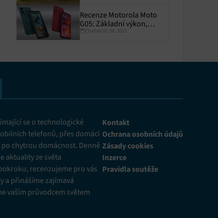
Recenze Motorola Moto
G05: Základní výkon,
Čtvrtek 07. 08. 2025
skvělá výdrž
y aktivní
mající se o technologické
Kontakt
obilních telefonů, přes domácí
Ochrana osobních údajů
ž po chytrou domácnost. Denně
Zásady cookies
 aktuality ze světa
Inzerce
pokroku, recenzujeme pro vás
Pravidla soutěže
y a přinášíme zajímavá
me vaším průvodcem světem