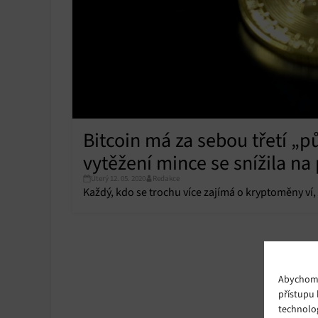
Bitcoin má za sebou třetí „pů
vytěžení mince se snížila na
Úterý 12. 05. 2020
Redakce
Každý, kdo se trochu více zajímá o kryptoměny ví,
Abychom p
přístupu 
technolo