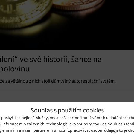
lení“ ve své historii, šance na
 polovinu
 že za většinou z nich stojí důmyslný autoregulační systém.
Souhlas s použitím cookies
oskytli co nejlepší služby, my a naši partneři používáme k ukládání a/neb
k informacím o zařízeních, technologie jako soubory cookies. Souhlas s těm
giemi nám a našim partnerům umožní zpracovávat osobní údaje, jako je cho