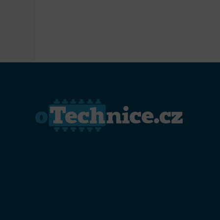
Přiřazo
zařízen
Zajiště
Poskyto
ochrany