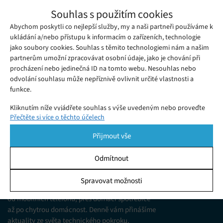
Do hry Pokémon Go v prosinci přibudou
Souhlas s použitím cookies
PvP souboje
Abychom poskytli co nejlepší služby, my a naši partneři používáme k
Středa 05. 12. 2018
Redakce
Hra Pokémon Go se i více než dva roky po svém vydání
ukládání a/nebo přístupu k informacím o zařízeních, technologie
jako soubory cookies. Souhlas s těmito technologiemi nám a našim
neustále vyvíjí. Titul, který zpopularizoval možnosti AR získá
partnerům umožní zpracovávat osobní údaje, jako je chování při
po letech čekání bojový mód, který umožní přímý PvP střet.
procházení nebo jedinečná ID na tomto webu. Nesouhlas nebo
odvolání souhlasu může nepříznivě ovlivnit určité vlastnosti a
funkce.
Kliknutím níže vyjádřete souhlas s výše uvedeným nebo proveďte
Přečtěte si více o těchto účelech
podrobnější rozhodnutí. Vaše volby budou použity pouze na tomto
webu. Nastavení můžete kdykoli změnit, včetně odvolání souhlasu,
Přijmout vše
pomocí přepínačů v Zásadách cookies nebo kliknutím na tlačítko
Spravovat souhlas ve spodní části obrazovky.
Odmítnout
KDO JSME
Statistiky
Spravovat možnosti
Jsme web zajímající se o technologické novinky
Ukládání a/nebo přístup k informacím v zařízení, Porozumění
od mobilních telefonů, přes domácí spotřebiče
publiku prostřednictvím statistik nebo kombinací údajů z
různých zdrojů.
až po chytrou domácnost. Denně vám přinášíme
aktuality ze světa technického pokroku,