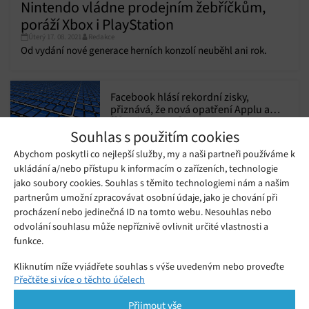
Nintendo vládne prodejním žebříčkům,
poráží Xbox i PlayStation
Úterý 17. 08. 2021
Redakce
Od vydání nové generace herních konzolí neuběhl ani rok.
Facebook hlásí rekordní zisky,
přiznává, že nová opatření Applu a
Čtvrtek 29. 04. 2021
Redakce
regulačních orgánů na něj budou mít
Souhlas s použitím cookies
negativní vliv
Abychom poskytli co nejlepší služby, my a naši partneři používáme k
Asociace Guinness World Records
ukládání a/nebo přístupu k informacím o zařízeních, technologie
vrátila jméno Billy Mitchel do žebříčku
jako soubory cookies. Souhlas s těmito technologiemi nám a našim
Úterý 23. 06. 2020
Redakce
rekordmanů, možné ovlivnění
výsledků údajně nelze dokázat
partnerům umožní zpracovávat osobní údaje, jako je chování při
procházení nebo jedinečná ID na tomto webu. Nesouhlas nebo
Čísla předobjednávek Last of Us: Part
odvolání souhlasu může nepříznivě ovlivnit určité vlastnosti a
2 mají nakročeno k rekordu, porazí
funkce.
Úterý 02. 06. 2020
Redakce
Spidermana?
Kliknutím níže vyjádřete souhlas s výše uvedeným nebo proveďte
Přečtěte si více o těchto účelech
podrobnější rozhodnutí. Vaše volby budou použity pouze na tomto
Prodeje na eshopu Alza.cz lámou před
webu. Nastavení můžete kdykoli změnit, včetně odvolání souhlasu,
Vánoci rekordy, vládne spotřební
Přijmout vše