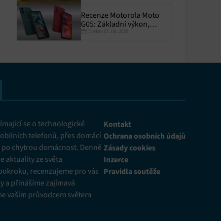
Recenze Motorola Moto
G05: Základní výkon,
Čtvrtek 07. 08. 2025
skvělá výdrž
y aktivní
mající se o technologické
Kontakt
obilních telefonů, přes domácí
Ochrana osobních údajů
ž po chytrou domácnost. Denně
Zásady cookies
 aktuality ze světa
Inzerce
pokroku, recenzujeme pro vás
Pravidla soutěže
y a přinášíme zajímavá
me vaším průvodcem světem