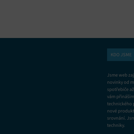
vání a kombinování údajů z jiných zdrojů údajů, Propojení různých
í, Identifikace zařízení na základě automaticky přenášených informací.
ní bezpečnosti, předcházení a zjišťování podvodů a odstraňování chyb,
vání a zobrazování reklamy a obsahu, Ukládání a sdělování voleb
Vžd
 osobních údajů.
KDO JSME
Jsme web zají
novinky od m
spotřebiče a
vám přinášíme
technického 
nové produkt
srovnání. Js
techniky.