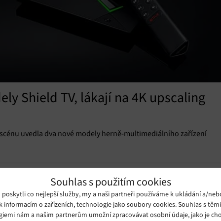
ly Shield TV, lákají na 4K upscaling
a scénu uvedla dva nové modely herně-multimediálního zařízení
Souhlas s použitím cookies
oskytli co nejlepší služby, my a naši partneři používáme k ukládání a/neb
k informacím o zařízeních, technologie jako soubory cookies. Souhlas s těm
giemi nám a našim partnerům umožní zpracovávat osobní údaje, jako je cho