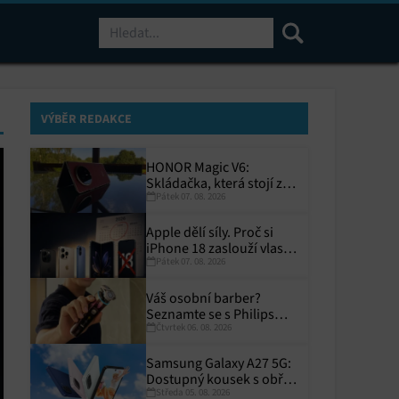
Hledat
VÝBĚR REDAKCE
HONOR Magic V6:
Skládačka, která stojí za
Pátek 07. 08. 2026
to
Apple dělí síly. Proč si
iPhone 18 zaslouží vlastní
Pátek 07. 08. 2026
termín?
Váš osobní barber?
Seznamte se s Philips
Čtvrtek 06. 08. 2026
i9000 Prestige Ultra
Samsung Galaxy A27 5G:
Dostupný kousek s obřím
Středa 05. 08. 2026
displejem