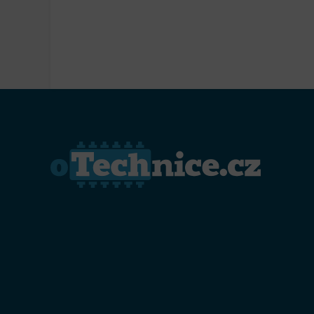
Přiřazo
zařízen
Zajiště
Poskyto
ochrany