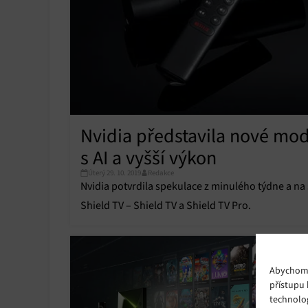
Nvidia představila nové mode
s AI a vyšší výkon
Úterý 29. 10. 2019
Redakce
Nvidia potvrdila spekulace z minulého týdne a n
Shield TV – Shield TV a Shield TV Pro.
Abychom p
přístupu 
technolo