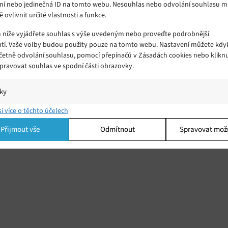
ní nebo jedinečná ID na tomto webu. Nesouhlas nebo odvolání souhlasu 
ě ovlivnit určité vlastnosti a funkce.
m níže vyjádřete souhlas s výše uvedeným nebo proveďte podrobnější
tí. Vaše volby budou použity pouze na tomto webu. Nastavení můžete kdyk
včetně odvolání souhlasu, pomocí přepínačů v Zásadách cookies nebo klikn
Spravovat souhlas ve spodní části obrazovky.
Google Assistant funguje na Shield TV
Pondělí 02. 10. 2017
Redakce
Google vydal nový update, který přinesl na
iky
rzy
multimediální platformu Shield TV Google Assistanta.
í a/nebo přístup k informacím v zařízení, Porozumění publiku prostřednict
si více o těchto účelech
ik nebo kombinací údajů z různých zdrojů.
Přijmout vše
Odmítnout
Spravovat mož
ing
í a/nebo přístup k informacím v zařízení, Použití omezených údajů k výběr
 Vytváření profilů pro personalizovanou reklamu, Používání profilů k výběr
lizované reklamy, Vytváření profilů pro personalizovaný obsah, Používání
 pro výběr personalizovaného obsahu, Použití omezených údajů k výběru
.
Vžd