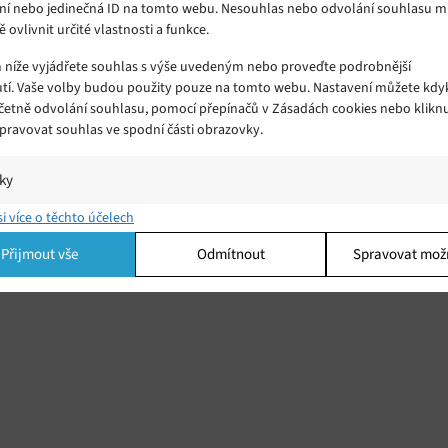
ní nebo jedinečná ID na tomto webu. Nesouhlas nebo odvolání souhlasu 
ě ovlivnit určité vlastnosti a funkce.
m níže vyjádřete souhlas s výše uvedeným nebo proveďte podrobnější
tí. Vaše volby budou použity pouze na tomto webu. Nastavení můžete kdyk
včetně odvolání souhlasu, pomocí přepínačů v Zásadách cookies nebo klikn
Spravovat souhlas ve spodní části obrazovky.
iky
í a/nebo přístup k informacím v zařízení, Porozumění publiku prostřednict
si více o těchto účelech
ik nebo kombinací údajů z různých zdrojů.
Přijmout vše
Odmítnout
Spravovat mož
ing
í a/nebo přístup k informacím v zařízení, Použití omezených údajů k výběr
 Vytváření profilů pro personalizovanou reklamu, Používání profilů k výběr
lizované reklamy, Vytváření profilů pro personalizovaný obsah, Používání
 pro výběr personalizovaného obsahu, Použití omezených údajů k výběru
.
Vžd