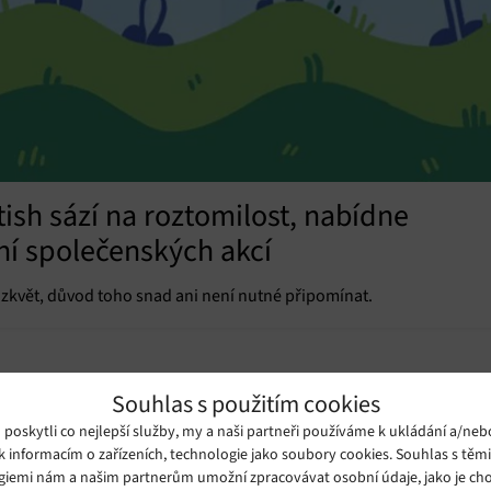
tish sází na roztomilost, nabídne
ní společenských akcí
rozkvět, důvod toho snad ani není nutné připomínat.
Souhlas s použitím cookies
oskytli co nejlepší služby, my a naši partneři používáme k ukládání a/neb
k informacím o zařízeních, technologie jako soubory cookies. Souhlas s těm
giemi nám a našim partnerům umožní zpracovávat osobní údaje, jako je cho