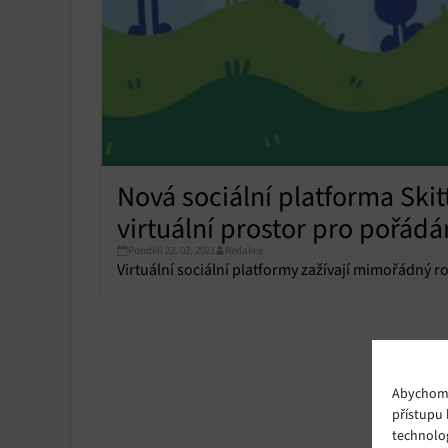
Nová sociální platforma Skit
virtuální prostor pro pořádá
Pondělí 22. 02. 2021
Redakce
Virtuální sociální platformy zažívají mimořádný 
Abychom p
přístupu 
technolo