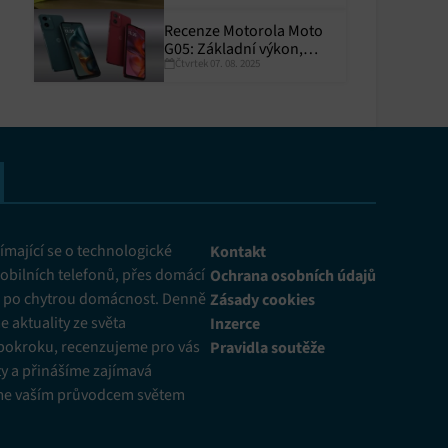
Recenze Motorola Moto
G05: Základní výkon,
Čtvrtek 07. 08. 2025
skvělá výdrž
y aktivní
mající se o technologické
Kontakt
obilních telefonů, přes domácí
Ochrana osobních údajů
ž po chytrou domácnost. Denně
Zásady cookies
 aktuality ze světa
Inzerce
pokroku, recenzujeme pro vás
Pravidla soutěže
y a přinášíme zajímavá
me vaším průvodcem světem