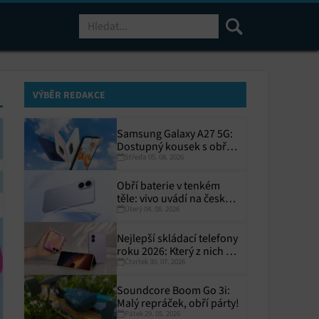
Hledat
VÝBĚR REDAKCE
Samsung Galaxy A27 5G:
Dostupný kousek s obřím
Středa 05. 08. 2026
displejem
Obří baterie v tenkém
těle: vivo uvádí na český
Úterý 04. 08. 2026
trh V70 Lite 5G
Nejlepší skládací telefony
roku 2026: Který z nich si
Čtvrtek 30. 07. 2026
zaslouží místo ve vaší
kapse?
Soundcore Boom Go 3i:
Malý repráček, obří párty!
Pátek 29. 05. 2026