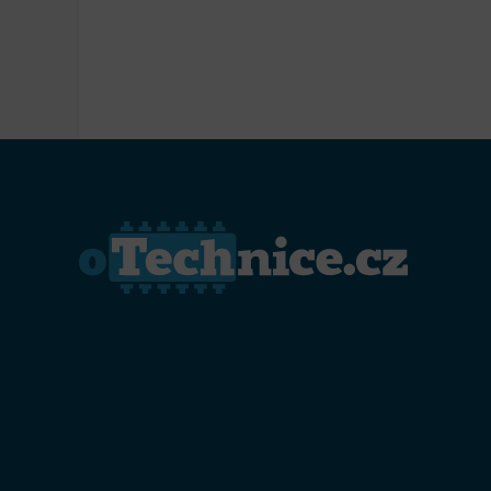
Přiřazo
zařízen
Zajiště
Poskyto
ochrany