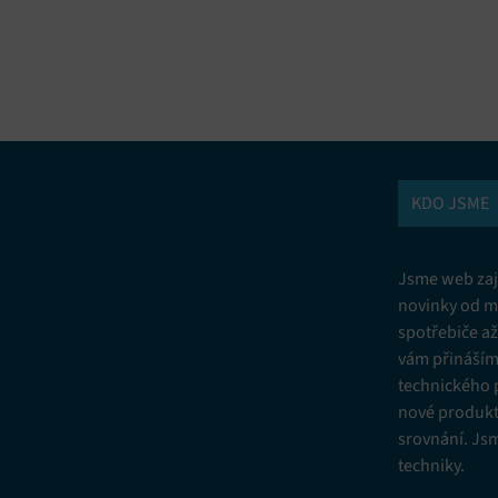
vání a kombinování údajů z jiných zdrojů údajů, Propojení různých
í, Identifikace zařízení na základě automaticky přenášených informací.
ní bezpečnosti, předcházení a zjišťování podvodů a odstraňování chyb,
vání a zobrazování reklamy a obsahu, Ukládání a sdělování voleb
Vžd
 osobních údajů.
KDO JSME
Jsme web zají
novinky od m
spotřebiče a
vám přinášíme
technického 
nové produkt
srovnání. Js
techniky.