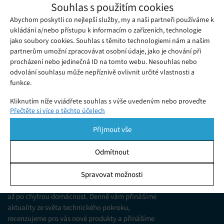
Alibaba představila vlastní koncept
Souhlas s použitím cookies
hotelového robota určeného pro služby
Abychom poskytli co nejlepší služby, my a naši partneři používáme k
Čtvrtek 27. 09. 2018
Redakce
hostům
ukládání a/nebo přístupu k informacím o zařízeních, technologie
Společnost Alibaba patří mezi největší technologické giganty.
jako soubory cookies. Souhlas s těmito technologiemi nám a našim
partnerům umožní zpracovávat osobní údaje, jako je chování při
procházení nebo jedinečná ID na tomto webu. Nesouhlas nebo
odvolání souhlasu může nepříznivě ovlivnit určité vlastnosti a
funkce.
Kliknutím níže vyjádřete souhlas s výše uvedeným nebo proveďte
Přečtěte si více o těchto účelech
podrobnější rozhodnutí. Vaše volby budou použity pouze na tomto
webu. Nastavení můžete kdykoli změnit, včetně odvolání souhlasu,
Přijmout vše
pomocí přepínačů v Zásadách cookies nebo kliknutím na tlačítko
Spravovat souhlas ve spodní části obrazovky.
KDO JSME
Odmítnout
Statistiky
Spravovat možnosti
Jsme web zajímající se o technologické novinky
Ukládání a/nebo přístup k informacím v zařízení, Porozumění
od mobilních telefonů, přes domácí spotřebiče
publiku prostřednictvím statistik nebo kombinací údajů z
až po chytrou domácnost. Denně vám přinášíme
různých zdrojů.
aktuality ze světa technického pokroku,
recenzujeme pro vás nové produkty a přinášíme