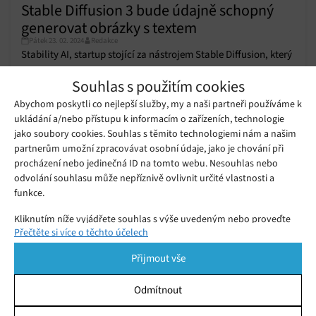
Stable Diffusion 3 bude údajně schopný
generovat obrázky s textem
Pátek 23. 02. 2024
Redakce
Stability AI, startup stojící za nástrojem Stable Diffusion, který
využívá generativní umělou inteligenci k vytváření obrázků z
Souhlas s použitím cookies
textu, ve čtvrtek odhalil novou generaci softwaru – model
Abychom poskytli co nejlepší služby, my a naši partneři používáme k
Stable Diffusion 3. Stability AI tvrdí, že nový model, který zatím
ukládání a/nebo přístupu k informacím o zařízeních, technologie
Startup Stability AI zpřístupnil nástroj
není dostupný pro veřejnost, bude mít oproti starší generaci
jako soubory cookies. Souhlas s těmito technologiemi nám a našim
na generování krátkých animací
Čtvrtek 23. 11. 2023
Redakce
partnerům umožní zpracovávat osobní údaje, jako je chování při
hned několik vylepšení. V…
procházení nebo jedinečná ID na tomto webu. Nesouhlas nebo
odvolání souhlasu může nepříznivě ovlivnit určité vlastnosti a
Blender nyní umí pomocí umělé
funkce.
inteligence vytvářet obrázky a efekty z
Pátek 03. 03. 2023
Gabriela
textových popisů
Kliknutím níže vyjádřete souhlas s výše uvedeným nebo proveďte
Přečtěte si více o těchto účelech
podrobnější rozhodnutí. Vaše volby budou použity pouze na tomto
webu. Nastavení můžete kdykoli změnit, včetně odvolání souhlasu,
Přijmout vše
pomocí přepínačů v Zásadách cookies nebo kliknutím na tlačítko
Spravovat souhlas ve spodní části obrazovky.
Odmítnout
Statistiky