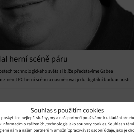
dal herní scéně páru
ostech technologického světa si blíže představíme Gabea
změnit PC herní scénu a nasměrovat ji do digitální budoucnosti.
Souhlas s použitím cookies
oskytli co nejlepší služby, my a naši partneři používáme k ukládání a/neb
k informacím o zařízeních, technologie jako soubory cookies. Souhlas s těm
giemi nám a našim partnerům umožní zpracovávat osobní údaje, jako je cho