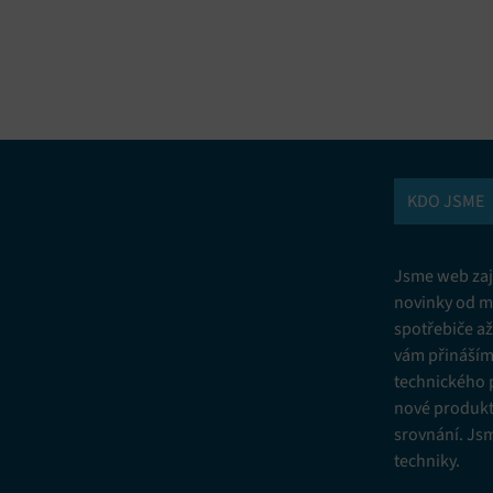
vání a kombinování údajů z jiných zdrojů údajů, Propojení různých
í, Identifikace zařízení na základě automaticky přenášených informací.
ní bezpečnosti, předcházení a zjišťování podvodů a odstraňování chyb,
vání a zobrazování reklamy a obsahu, Ukládání a sdělování voleb
Vžd
 osobních údajů.
KDO JSME
Jsme web zají
novinky od m
spotřebiče a
vám přinášíme
technického 
nové produkt
srovnání. Js
techniky.