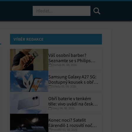
Hledat
VÝBĚR REDAKCE
Váš osobní barber?
Seznamte se s Philips
Čtvrtek 06. 08. 2026
i9000 Prestige Ultra
Samsung Galaxy A27 5G:
Dostupný kousek s obřím
Středa 05. 08. 2026
displejem
Obří baterie v tenkém
těle: vivo uvádí na český
Úterý 04. 08. 2026
trh V70 Lite 5G
Konec noci? Satelit
Eärendil-1 rozsvítí noční
Pondělí 03. 08. 2026
Zemi