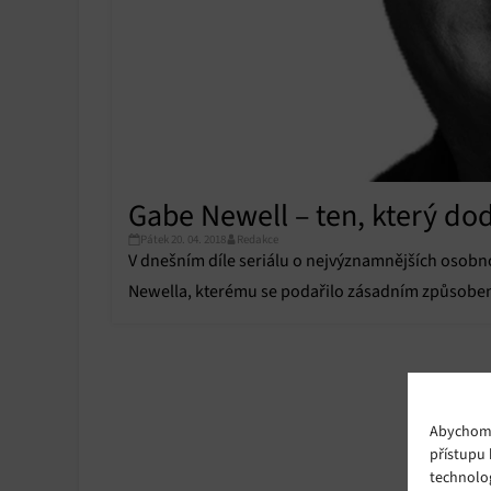
Gabe Newell – ten, který do
Pátek 20. 04. 2018
Redakce
V dnešním díle seriálu o nejvýznamnějších osobn
Newella, kterému se podařilo zásadním způsobem 
Abychom p
přístupu 
technolo