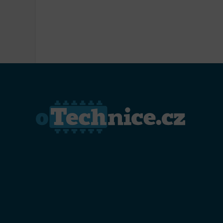
Přiřazo
zařízen
Zajiště
Poskyto
ochrany