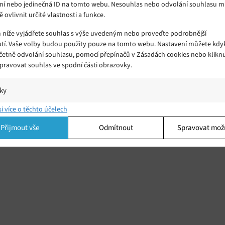
ní nebo jedinečná ID na tomto webu. Nesouhlas nebo odvolání souhlasu 
ě ovlivnit určité vlastnosti a funkce.
m níže vyjádřete souhlas s výše uvedeným nebo proveďte podrobnější
tí. Vaše volby budou použity pouze na tomto webu. Nastavení můžete kdyk
včetně odvolání souhlasu, pomocí přepínačů v Zásadách cookies nebo klikn
Spravovat souhlas ve spodní části obrazovky.
iky
í a/nebo přístup k informacím v zařízení, Porozumění publiku prostřednict
si více o těchto účelech
ik nebo kombinací údajů z různých zdrojů.
Přijmout vše
Odmítnout
Spravovat mož
ing
í a/nebo přístup k informacím v zařízení, Použití omezených údajů k výběr
 Vytváření profilů pro personalizovanou reklamu, Používání profilů k výběr
lizované reklamy, Vytváření profilů pro personalizovaný obsah, Používání
 pro výběr personalizovaného obsahu, Použití omezených údajů k výběru
.
Vžd