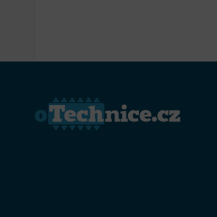
Přiřazo
zařízen
Zajiště
Poskyto
ochrany