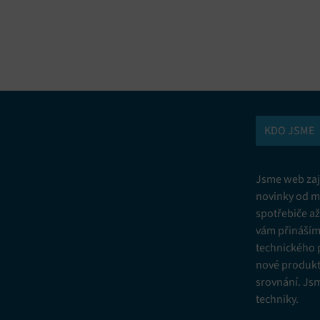
vání a kombinování údajů z jiných zdrojů údajů, Propojení různých
í, Identifikace zařízení na základě automaticky přenášených informací.
ní bezpečnosti, předcházení a zjišťování podvodů a odstraňování chyb,
vání a zobrazování reklamy a obsahu, Ukládání a sdělování voleb
Vžd
 osobních údajů.
KDO JSME
Jsme web zají
novinky od m
spotřebiče a
vám přinášíme
technického 
nové produkt
srovnání. Js
techniky.