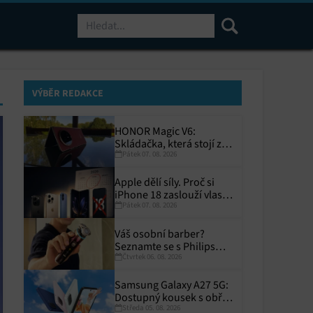
Hledat
VÝBĚR REDAKCE
HONOR Magic V6:
Skládačka, která stojí za
Pátek 07. 08. 2026
to
Apple dělí síly. Proč si
iPhone 18 zaslouží vlastní
Pátek 07. 08. 2026
termín?
Váš osobní barber?
Seznamte se s Philips
Čtvrtek 06. 08. 2026
i9000 Prestige Ultra
Samsung Galaxy A27 5G:
Dostupný kousek s obřím
Středa 05. 08. 2026
displejem