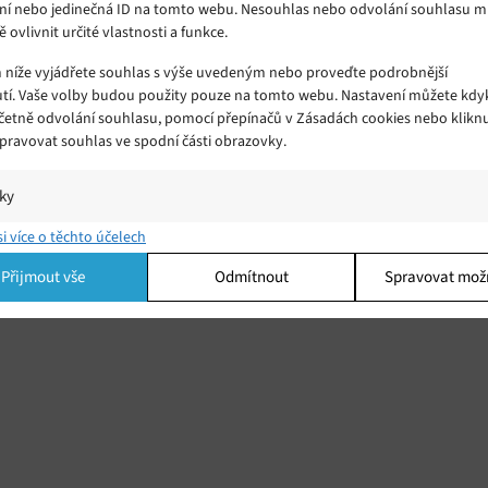
ní nebo jedinečná ID na tomto webu. Nesouhlas nebo odvolání souhlasu 
ě ovlivnit určité vlastnosti a funkce.
m níže vyjádřete souhlas s výše uvedeným nebo proveďte podrobnější
tí. Vaše volby budou použity pouze na tomto webu. Nastavení můžete kdyk
včetně odvolání souhlasu, pomocí přepínačů v Zásadách cookies nebo klikn
Spravovat souhlas ve spodní části obrazovky.
iky
í a/nebo přístup k informacím v zařízení, Porozumění publiku prostřednict
si více o těchto účelech
ik nebo kombinací údajů z různých zdrojů.
Přijmout vše
Odmítnout
Spravovat mož
ing
í a/nebo přístup k informacím v zařízení, Použití omezených údajů k výběr
 Vytváření profilů pro personalizovanou reklamu, Používání profilů k výběr
lizované reklamy, Vytváření profilů pro personalizovaný obsah, Používání
 pro výběr personalizovaného obsahu, Použití omezených údajů k výběru
.
Vžd