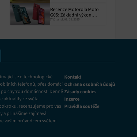
Recenze Motorola Moto
G05: Základní výkon,
Čtvrtek 07. 08. 2025
skvělá výdrž
y aktivní
mající se o technologické
Kontakt
obilních telefonů, přes domácí
Ochrana osobních údajů
ž po chytrou domácnost. Denně
Zásady cookies
 aktuality ze světa
Inzerce
pokroku, recenzujeme pro vás
Pravidla soutěže
y a přinášíme zajímavá
me vaším průvodcem světem