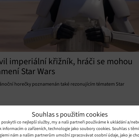
il imperiální křižník, hráči se mohou
amení Star Wars
dvánoční horečky poznamenán také rezonujícím tématem Star
Souhlas s použitím cookies
oskytli co nejlepší služby, my a naši partneři používáme k ukládání a/neb
k informacím o zařízeních, technologie jako soubory cookies. Souhlas s těm
giemi nám a našim partnerům umožní zpracovávat osobní údaje, jako je cho