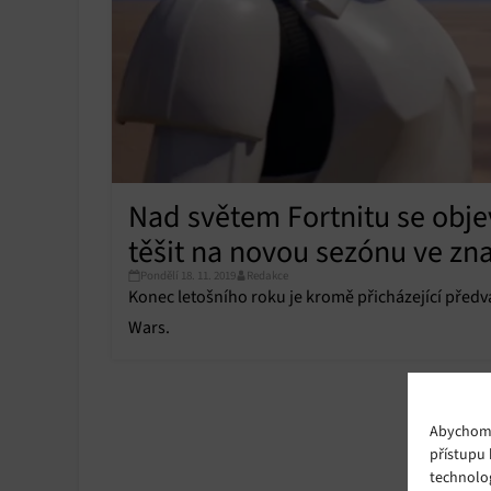
Nad světem Fortnitu se objev
těšit na novou sezónu ve zn
Pondělí 18. 11. 2019
Redakce
Konec letošního roku je kromě přicházející pře
Wars.
Abychom p
přístupu 
technolo