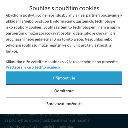
Apple zve na Worldwide Developers
Souhlas s použitím cookies
Conference: Buďte u toho
Abychom poskytli co nejlepší služby, my a naši partneři používáme k
Pátek 10. 04. 2026
Ivana
Chystá Apple největší show historie? Worldwide Developers
ukládání a/nebo přístupu k informacím o zařízeních, technologie
jako soubory cookies. Souhlas s těmito technologiemi nám a našim
Conference 2026 klepe na dveře a my známe detaily, které vám
partnerům umožní zpracovávat osobní údaje, jako je chování při
vyrazí dech.
procházení nebo jedinečná ID na tomto webu. Nesouhlas nebo
odvolání souhlasu může nepříznivě ovlivnit určité vlastnosti a
funkce.
Kliknutím níže vyjádřete souhlas s výše uvedeným nebo proveďte
Přečtěte si více o těchto účelech
podrobnější rozhodnutí. Vaše volby budou použity pouze na tomto
webu. Nastavení můžete kdykoli změnit, včetně odvolání souhlasu,
Přijmout vše
pomocí přepínačů v Zásadách cookies nebo kliknutím na tlačítko
Spravovat souhlas ve spodní části obrazovky.
Odmítnout
KDO JSME
Statistiky
Spravovat možnosti
Jsme web zajímající se o technologické novinky
Ukládání a/nebo přístup k informacím v zařízení, Porozumění
od mobilních telefonů, přes domácí spotřebiče
publiku prostřednictvím statistik nebo kombinací údajů z
různých zdrojů.
až po chytrou domácnost. Denně vám přinášíme
aktuality ze světa technického pokroku,