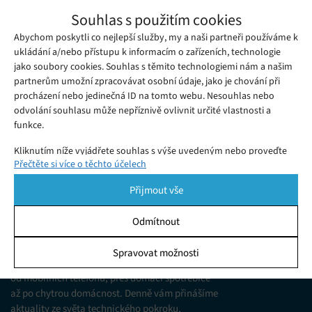
Nejlepší robotické vysavače do 10 000 Kč:
Souhlas s použitím cookies
Který stojí za to?
Abychom poskytli co nejlepší služby, my a naši partneři používáme k
Středa 22. 04. 2026
Adéla
Vybrali jsme nejlepší robotické vysavače do 10 000 Kč.
ukládání a/nebo přístupu k informacím o zařízeních, technologie
jako soubory cookies. Souhlas s těmito technologiemi nám a našim
Srovnání výkonu, výdrže, navigace i funkcí. Který model je ten
partnerům umožní zpracovávat osobní údaje, jako je chování při
nejlepší?
procházení nebo jedinečná ID na tomto webu. Nesouhlas nebo
odvolání souhlasu může nepříznivě ovlivnit určité vlastnosti a
funkce.
Kliknutím níže vyjádřete souhlas s výše uvedeným nebo proveďte
Přečtěte si více o těchto účelech
podrobnější rozhodnutí. Vaše volby budou použity pouze na tomto
webu. Nastavení můžete kdykoli změnit, včetně odvolání souhlasu,
Přijmout vše
pomocí přepínačů v Zásadách cookies nebo kliknutím na tlačítko
Spravovat souhlas ve spodní části obrazovky.
Odmítnout
KDO JSME
Statistiky
Spravovat možnosti
Jsme web zajímající se o technologické novinky
Ukládání a/nebo přístup k informacím v zařízení, Porozumění
od mobilních telefonů, přes domácí spotřebiče
publiku prostřednictvím statistik nebo kombinací údajů z
různých zdrojů.
až po chytrou domácnost. Denně vám přinášíme
aktuality ze světa technického pokroku,