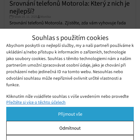
Srovnání telefonů Motorola: Který z nich je
nejlepší?
Pátek 14. 11. 2025
Monika
Srovnání telefonů Motorola. Zjistěte, zda vám vyhovuje řada
Razr, Edge nebo Moto. Porovnali jsme nejoblíbenější modely
Souhlas s použitím cookies
od značky Motorola.
Abychom poskytli co nejlepší služby, my a naši partneři používáme k
ukládání a/nebo přístupu k informacím o zařízeních, technologie
Velké srovnání iPhonů: Jaký model
koupit v roce 2025?
jako soubory cookies. Souhlas s těmito technologiemi nám a našim
Středa 05. 11. 2025
Monika
partnerům umožní zpracovávat osobní údaje, jako je chování při
procházení nebo jedinečná ID na tomto webu. Nesouhlas nebo
odvolání souhlasu může nepříznivě ovlivnit určité vlastnosti a
Srovnání telefonů OnePlus: Který
funkce.
model je pro vás ten pravý?
Čtvrtek 23. 10. 2025
Julia
Kliknutím níže vyjádřete souhlas s výše uvedeným nebo proveďte
Přečtěte si více o těchto účelech
podrobnější rozhodnutí. Vaše volby budou použity pouze na tomto
webu. Nastavení můžete kdykoli změnit, včetně odvolání souhlasu,
Přijmout vše
pomocí přepínačů v Zásadách cookies nebo kliknutím na tlačítko
Spravovat souhlas ve spodní části obrazovky.
Odmítnout
Statistiky