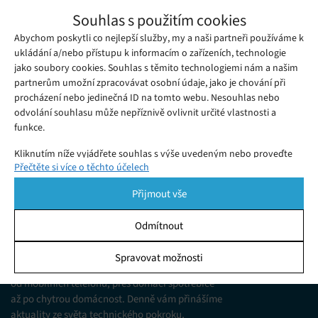
Nový čip Thus dává soundcore Liberty 5
Souhlas s použitím cookies
Pro a Max nejčistší hovory
Abychom poskytli co nejlepší služby, my a naši partneři používáme k
Pátek 29. 05. 2026
Ivana
Sluchátka soundcore Liberty 5 Pro a Max s novým čipem Thus
ukládání a/nebo přístupu k informacím o zařízeních, technologie
jako soubory cookies. Souhlas s těmito technologiemi nám a našim
mají nejčistší hovory světa. Objevte nejlepší potlačení hluku.
partnerům umožní zpracovávat osobní údaje, jako je chování při
procházení nebo jedinečná ID na tomto webu. Nesouhlas nebo
odvolání souhlasu může nepříznivě ovlivnit určité vlastnosti a
funkce.
Kliknutím níže vyjádřete souhlas s výše uvedeným nebo proveďte
Přečtěte si více o těchto účelech
podrobnější rozhodnutí. Vaše volby budou použity pouze na tomto
webu. Nastavení můžete kdykoli změnit, včetně odvolání souhlasu,
Přijmout vše
pomocí přepínačů v Zásadách cookies nebo kliknutím na tlačítko
Spravovat souhlas ve spodní části obrazovky.
Odmítnout
KDO JSME
Statistiky
Spravovat možnosti
Jsme web zajímající se o technologické novinky
Ukládání a/nebo přístup k informacím v zařízení, Porozumění
od mobilních telefonů, přes domácí spotřebiče
publiku prostřednictvím statistik nebo kombinací údajů z
různých zdrojů.
až po chytrou domácnost. Denně vám přinášíme
aktuality ze světa technického pokroku,