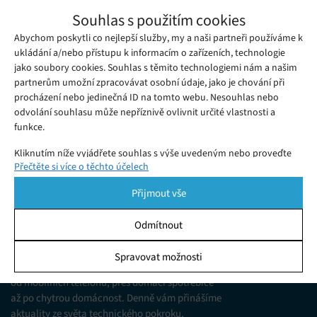
POCO F8 Ultra: Ultrazvuková rychlost v
Souhlas s použitím cookies
džínovém hávu
Abychom poskytli co nejlepší služby, my a naši partneři používáme k
Středa 25. 03. 2026
Ivana
Nová definice vlajkové lodi. POCO F8 Ultra přináší 2.1 zvuk a
ukládání a/nebo přístupu k informacím o zařízeních, technologie
jako soubory cookies. Souhlas s těmito technologiemi nám a našim
100W nabíjení v luxusním balení. Skutečně se vyplatí? Naše
partnerům umožní zpracovávat osobní údaje, jako je chování při
recenze odpoví.
procházení nebo jedinečná ID na tomto webu. Nesouhlas nebo
odvolání souhlasu může nepříznivě ovlivnit určité vlastnosti a
funkce.
Kliknutím níže vyjádřete souhlas s výše uvedeným nebo proveďte
Přečtěte si více o těchto účelech
podrobnější rozhodnutí. Vaše volby budou použity pouze na tomto
webu. Nastavení můžete kdykoli změnit, včetně odvolání souhlasu,
Přijmout vše
pomocí přepínačů v Zásadách cookies nebo kliknutím na tlačítko
Spravovat souhlas ve spodní části obrazovky.
Odmítnout
KDO JSME
Statistiky
Spravovat možnosti
Jsme web zajímající se o technologické novinky
Ukládání a/nebo přístup k informacím v zařízení, Porozumění
od mobilních telefonů, přes domácí spotřebiče
publiku prostřednictvím statistik nebo kombinací údajů z
různých zdrojů.
až po chytrou domácnost. Denně vám přinášíme
aktuality ze světa technického pokroku,