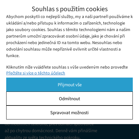
TrueLife HairWaver W6: Přirozené vlny,
Souhlas s použitím cookies
žádná námaha
Abychom poskytli co nejlepší služby, my a naši partneři používáme k
Sobota 06. 12. 2025
Ivana
TrueLife HairWaver W6 vám umožní tvořit přirozené vlny
ukládání a/nebo přístupu k informacím o zařízeních, technologie
jako soubory cookies. Souhlas s těmito technologiemi nám a našim
rychle, bezpečně a pohodlně. Skvělá volba pro každodenní
partnerům umožní zpracovávat osobní údaje, jako je chování při
styling.
procházení nebo jedinečná ID na tomto webu. Nesouhlas nebo
odvolání souhlasu může nepříznivě ovlivnit určité vlastnosti a
funkce.
Kliknutím níže vyjádřete souhlas s výše uvedeným nebo proveďte
Přečtěte si více o těchto účelech
podrobnější rozhodnutí. Vaše volby budou použity pouze na tomto
webu. Nastavení můžete kdykoli změnit, včetně odvolání souhlasu,
Přijmout vše
pomocí přepínačů v Zásadách cookies nebo kliknutím na tlačítko
Spravovat souhlas ve spodní části obrazovky.
Odmítnout
KDO JSME
Statistiky
Spravovat možnosti
Jsme web zajímající se o technologické novinky
Ukládání a/nebo přístup k informacím v zařízení, Porozumění
od mobilních telefonů, přes domácí spotřebiče
publiku prostřednictvím statistik nebo kombinací údajů z
různých zdrojů.
až po chytrou domácnost. Denně vám přinášíme
aktuality ze světa technického pokroku,