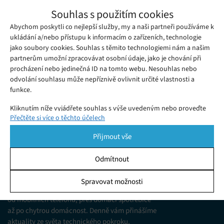
Nvidia přináší speciální edici grafických
Souhlas s použitím cookies
karet s designem Star Wars
Abychom poskytli co nejlepší služby, my a naši partneři používáme k
Středa 08. 11. 2017
Redakce
S blížící se premiérou dalšího dílu populární ságy Hvězdných
ukládání a/nebo přístupu k informacím o zařízeních, technologie
jako soubory cookies. Souhlas s těmito technologiemi nám a našim
válek se pomalu začíná na trhu objevovat produkty...
partnerům umožní zpracovávat osobní údaje, jako je chování při
procházení nebo jedinečná ID na tomto webu. Nesouhlas nebo
odvolání souhlasu může nepříznivě ovlivnit určité vlastnosti a
funkce.
Kliknutím níže vyjádřete souhlas s výše uvedeným nebo proveďte
Přečtěte si více o těchto účelech
podrobnější rozhodnutí. Vaše volby budou použity pouze na tomto
webu. Nastavení můžete kdykoli změnit, včetně odvolání souhlasu,
Přijmout vše
pomocí přepínačů v Zásadách cookies nebo kliknutím na tlačítko
Spravovat souhlas ve spodní části obrazovky.
Odmítnout
KDO JSME
Statistiky
Spravovat možnosti
Jsme web zajímající se o technologické novinky
Ukládání a/nebo přístup k informacím v zařízení, Porozumění
od mobilních telefonů, přes domácí spotřebiče
publiku prostřednictvím statistik nebo kombinací údajů z
různých zdrojů.
až po chytrou domácnost. Denně vám přinášíme
aktuality ze světa technického pokroku,