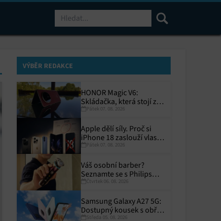
Hledat
VÝBĚR REDAKCE
HONOR Magic V6:
Skládačka, která stojí za
Pátek 07. 08. 2026
to
Apple dělí síly. Proč si
iPhone 18 zaslouží vlastní
Pátek 07. 08. 2026
termín?
Váš osobní barber?
Seznamte se s Philips
Čtvrtek 06. 08. 2026
i9000 Prestige Ultra
Samsung Galaxy A27 5G:
Dostupný kousek s obřím
Středa 05. 08. 2026
displejem