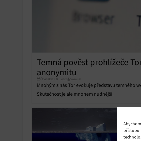
Temná pověst prohlížeče Tor
anonymitu
Čtvrtek 03. 08. 2023
Samuel
Mnohým z nás Tor evokuje představu temného web
Skutečnost je ale mnohem nudnější.
Abychom p
přístupu 
technolo