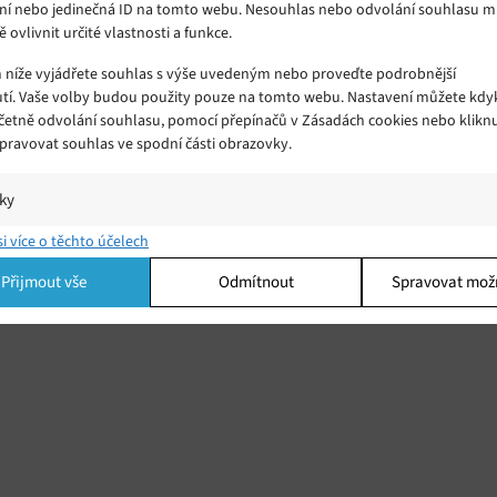
ní nebo jedinečná ID na tomto webu. Nesouhlas nebo odvolání souhlasu 
ě ovlivnit určité vlastnosti a funkce.
m níže vyjádřete souhlas s výše uvedeným nebo proveďte podrobnější
tí. Vaše volby budou použity pouze na tomto webu. Nastavení můžete kdyk
včetně odvolání souhlasu, pomocí přepínačů v Zásadách cookies nebo klikn
Spravovat souhlas ve spodní části obrazovky.
iky
í a/nebo přístup k informacím v zařízení, Porozumění publiku prostřednict
si více o těchto účelech
ik nebo kombinací údajů z různých zdrojů.
Přijmout vše
Odmítnout
Spravovat mož
ing
í a/nebo přístup k informacím v zařízení, Použití omezených údajů k výběr
 Vytváření profilů pro personalizovanou reklamu, Používání profilů k výběr
lizované reklamy, Vytváření profilů pro personalizovaný obsah, Používání
 pro výběr personalizovaného obsahu, Použití omezených údajů k výběru
.
Vžd