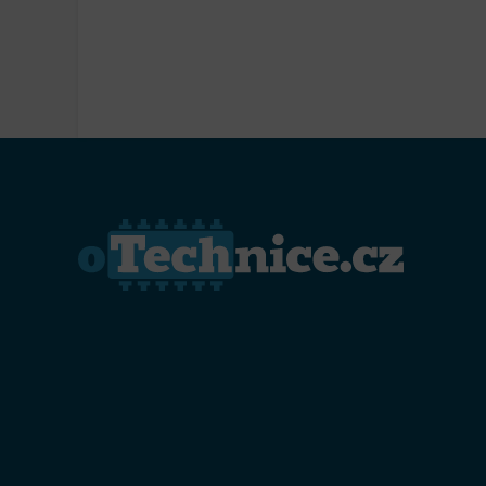
Přiřazo
zařízen
Zajiště
Poskyto
ochrany