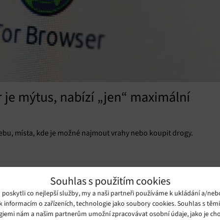
 je mýtus, nabízí „jen“ maximální
u, místa, kde je možné najmout vrahy nebo koupit drogy.
Souhlas s použitím cookies
oskytli co nejlepší služby, my a naši partneři používáme k ukládání a/neb
k informacím o zařízeních, technologie jako soubory cookies. Souhlas s těm
giemi nám a našim partnerům umožní zpracovávat osobní údaje, jako je cho