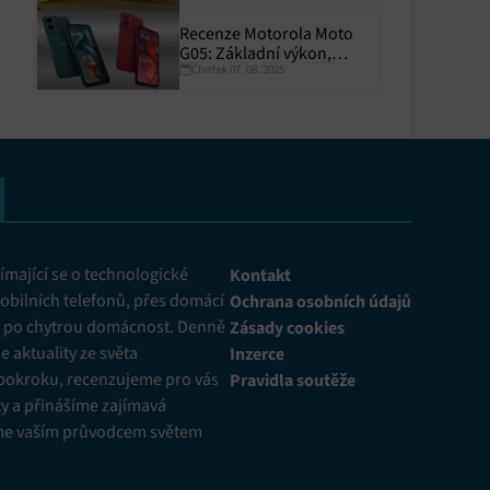
Recenze Motorola Moto
G05: Základní výkon,
Čtvrtek 07. 08. 2025
skvělá výdrž
y aktivní
mající se o technologické
Kontakt
obilních telefonů, přes domácí
Ochrana osobních údajů
ž po chytrou domácnost. Denně
Zásady cookies
 aktuality ze světa
Inzerce
pokroku, recenzujeme pro vás
Pravidla soutěže
y a přinášíme zajímavá
me vaším průvodcem světem