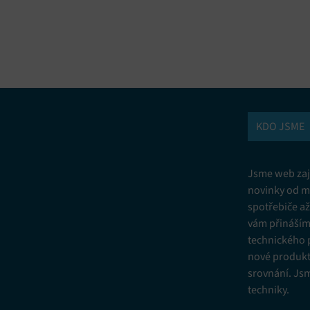
vání a kombinování údajů z jiných zdrojů údajů, Propojení různých
í, Identifikace zařízení na základě automaticky přenášených informací.
ní bezpečnosti, předcházení a zjišťování podvodů a odstraňování chyb,
vání a zobrazování reklamy a obsahu, Ukládání a sdělování voleb
Vžd
 osobních údajů.
KDO JSME
Jsme web zají
novinky od m
spotřebiče a
vám přinášíme
technického 
nové produkt
srovnání. Js
techniky.