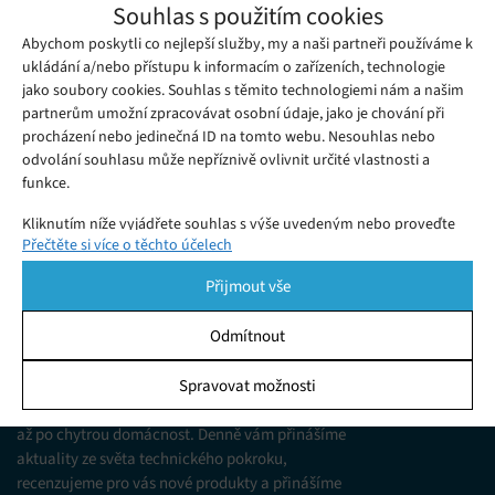
Pokémon TCG Live je digitální verzí
Souhlas s použitím cookies
oblíbené karetní hry
Abychom poskytli co nejlepší služby, my a naši partneři používáme k
Středa 22. 09. 2021
Samuel
ukládání a/nebo přístupu k informacím o zařízeních, technologie
Fanoušky Pokémonů jistě potěší nejnovější zpráva.
jako soubory cookies. Souhlas s těmito technologiemi nám a našim
partnerům umožní zpracovávat osobní údaje, jako je chování při
procházení nebo jedinečná ID na tomto webu. Nesouhlas nebo
odvolání souhlasu může nepříznivě ovlivnit určité vlastnosti a
funkce.
Kliknutím níže vyjádřete souhlas s výše uvedeným nebo proveďte
Přečtěte si více o těchto účelech
podrobnější rozhodnutí. Vaše volby budou použity pouze na tomto
webu. Nastavení můžete kdykoli změnit, včetně odvolání souhlasu,
Přijmout vše
pomocí přepínačů v Zásadách cookies nebo kliknutím na tlačítko
Spravovat souhlas ve spodní části obrazovky.
KDO JSME
Odmítnout
Statistiky
Spravovat možnosti
Jsme web zajímající se o technologické novinky
Ukládání a/nebo přístup k informacím v zařízení, Porozumění
od mobilních telefonů, přes domácí spotřebiče
publiku prostřednictvím statistik nebo kombinací údajů z
až po chytrou domácnost. Denně vám přinášíme
různých zdrojů.
aktuality ze světa technického pokroku,
recenzujeme pro vás nové produkty a přinášíme