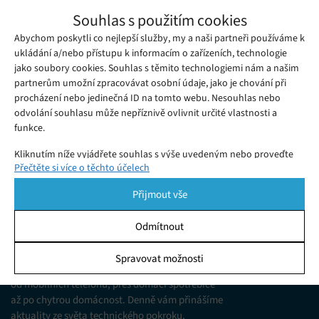
Samsung Galaxy Z TriFold se představí už
Souhlas s použitím cookies
5. prosince
Abychom poskytli co nejlepší služby, my a naši partneři používáme k
Čtvrtek 13. 11. 2025
Julia
Trojitý Galaxy Z TriFold koncept představuje budoucnost
ukládání a/nebo přístupu k informacím o zařízeních, technologie
jako soubory cookies. Souhlas s těmito technologiemi nám a našim
mobilních technologií – spojení flexibility, výkonu a designu.
partnerům umožní zpracovávat osobní údaje, jako je chování při
procházení nebo jedinečná ID na tomto webu. Nesouhlas nebo
odvolání souhlasu může nepříznivě ovlivnit určité vlastnosti a
funkce.
Kliknutím níže vyjádřete souhlas s výše uvedeným nebo proveďte
Přečtěte si více o těchto účelech
podrobnější rozhodnutí. Vaše volby budou použity pouze na tomto
webu. Nastavení můžete kdykoli změnit, včetně odvolání souhlasu,
Přijmout vše
pomocí přepínačů v Zásadách cookies nebo kliknutím na tlačítko
Spravovat souhlas ve spodní části obrazovky.
Odmítnout
KDO JSME
Statistiky
Spravovat možnosti
Jsme web zajímající se o technologické novinky
Ukládání a/nebo přístup k informacím v zařízení, Porozumění
od mobilních telefonů, přes domácí spotřebiče
publiku prostřednictvím statistik nebo kombinací údajů z
různých zdrojů.
až po chytrou domácnost. Denně vám přinášíme
aktuality ze světa technického pokroku,