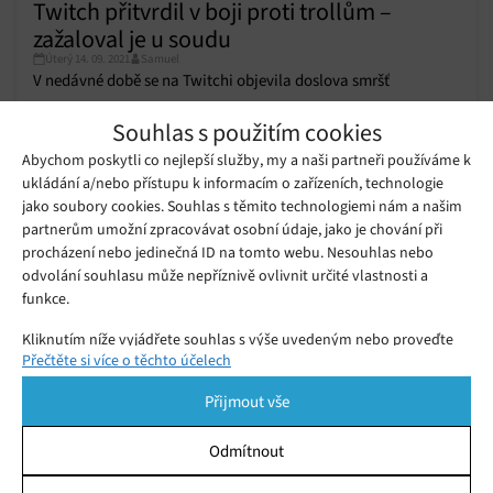
Twitch přitvrdil v boji proti trollům –
zažaloval je u soudu
Úterý 14. 09. 2021
Samuel
V nedávné době se na Twitchi objevila doslova smršť
nenávistných útoků proti některým uživatelům.
Souhlas s použitím cookies
Abychom poskytli co nejlepší služby, my a naši partneři používáme k
ukládání a/nebo přístupu k informacím o zařízeních, technologie
Twitch chce žalovat útočníky, kteří
jeho prostřednictvím pouštěli
jako soubory cookies. Souhlas s těmito technologiemi nám a našim
Úterý 18. 06. 2019
Redakce
pornografii a násilný obsah
partnerům umožní zpracovávat osobní údaje, jako je chování při
procházení nebo jedinečná ID na tomto webu. Nesouhlas nebo
odvolání souhlasu může nepříznivě ovlivnit určité vlastnosti a
Twitter zveřejnil archiv s téměř 10 mil.
funkce.
tweetů z trollích účtů
Pátek 19. 10. 2018
Redakce
Kliknutím níže vyjádřete souhlas s výše uvedeným nebo proveďte
Přečtěte si více o těchto účelech
podrobnější rozhodnutí. Vaše volby budou použity pouze na tomto
webu. Nastavení můžete kdykoli změnit, včetně odvolání souhlasu,
Přijmout vše
pomocí přepínačů v Zásadách cookies nebo kliknutím na tlačítko
Spravovat souhlas ve spodní části obrazovky.
Odmítnout
Statistiky