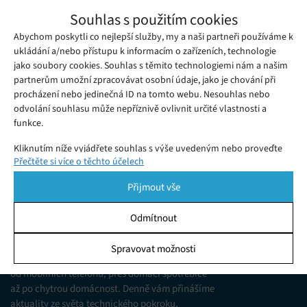
Vědci vytvořili výkonný hromosvod
Souhlas s použitím cookies
pomocí silného laseru
Abychom poskytli co nejlepší služby, my a naši partneři používáme k
Úterý 17. 01. 2023
Samuel
Hromosvody se k bezpečnému svedení úderu blesku do země
ukládání a/nebo přístupu k informacím o zařízeních, technologie
jako soubory cookies. Souhlas s těmito technologiemi nám a našim
používají již od dob Benjamina Franklina. Mají však dvě
partnerům umožní zpracovávat osobní údaje, jako je chování při
zásadní nevýhody...
procházení nebo jedinečná ID na tomto webu. Nesouhlas nebo
odvolání souhlasu může nepříznivě ovlivnit určité vlastnosti a
funkce.
Kliknutím níže vyjádřete souhlas s výše uvedeným nebo proveďte
Přečtěte si více o těchto účelech
podrobnější rozhodnutí. Vaše volby budou použity pouze na tomto
webu. Nastavení můžete kdykoli změnit, včetně odvolání souhlasu,
Přijmout vše
pomocí přepínačů v Zásadách cookies nebo kliknutím na tlačítko
Spravovat souhlas ve spodní části obrazovky.
Odmítnout
KDO JSME
Statistiky
Spravovat možnosti
Jsme web zajímající se o technologické novinky
Ukládání a/nebo přístup k informacím v zařízení, Porozumění
od mobilních telefonů, přes domácí spotřebiče
publiku prostřednictvím statistik nebo kombinací údajů z
různých zdrojů.
až po chytrou domácnost. Denně vám přinášíme
aktuality ze světa technického pokroku,